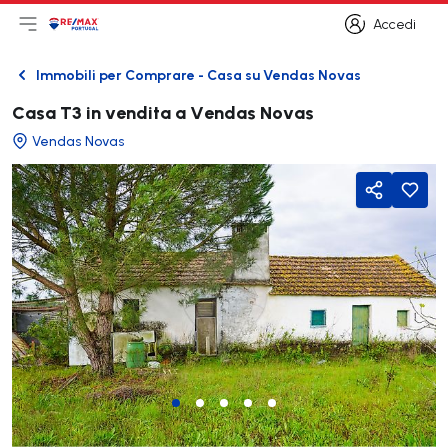
Accedi
Apri il menu principale
Logo
Vai alla homepage
Accedi
Immobili per Comprare - Casa su Vendas Novas
Indietro
Casa T3 in vendita a Vendas Novas
Vendas Novas
Condividi