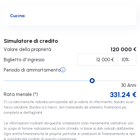
Cucina
Invia
Simulatore di credito
120 000 €
Valore della proprietà
Biglietto d' ingresso
Periodo di ammortamento
30
Anni
331.24
€
Rata mensile (*)
(*) La rata mensile indicata corrisponde ad un valore di riferimento, basato su un
tasso variabile (Euribor a 6 mesi), non rinunciando ad un'analisi finanziaria più
completa e dettagliata!
Le informazioni risultanti da queste simulazioni sono meramente indicative, con
lo scopo di fornire indicazioni sul costo stimato, in base ai dati indicati dall'utente.
Ogni entità finanziaria ha le proprie politiche e condizioni di finanziamento e non
è vincolata dai risultati di questa simulazione.