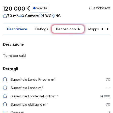
120 000 €
Vendita
id.
125301049-37
70 m²
3 Camere
1 WC
NC
Descrizione
Decora con IA
Dettagli
Mappa
Ca
Descrizione
Terra per saldi
Dettagli
Superficie Lorda Privata m²
70
Superficie Lorda m²
- -
Superficie totale del lotto m²
14 000
Superficie abitabile m²
70
Camere
3