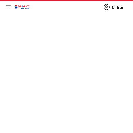
Entrar
Abri menu principal
Logo
Ir para página inicial
Entrar