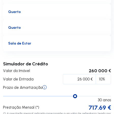
Quarto
Quarto
Sala de Estar
Submeter
Simulador de Crédito
260 000 €
Valor do Imóvel
Valor de Entrada
Prazo de Amortização
30
anos
717.69
€
Prestação Mensal (*)
(*) A prestação mensal indicada corresponde a um valor de referência, tendo por