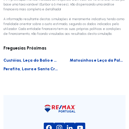
base uma taxa variável (Euribor a 6 meses), não dispensando uma análise
financeira mais completa e detalhada!
A informação resultante destas simulações é meramente indicativa, tendo como
finalidade orientar sobre o custo estimado, segundo os dados indicados pelo
utilizador. Cada entidade financeira tem as suas próprias políticas e condições
de financiamento, não ficando vinculadas aos resultados desta simulação.
Freguesias Próximas
Custóias, Leça do Balio e Guifões
Matosinhos e Leça da Palmeira
Perafita, Lavra e Santa Cruz do Bispo