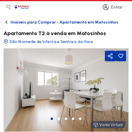
Entrar
Abri menu principal
Logo
Ir para página inicial
Entrar
Imóveis para Comprar - Apartamento em Matosinhos
Voltar
Apartamento T2 à venda em Matosinhos
São Mamede de Infesta e Senhora da Hora
Partilhar
Visita Virtual
Visita Virtual