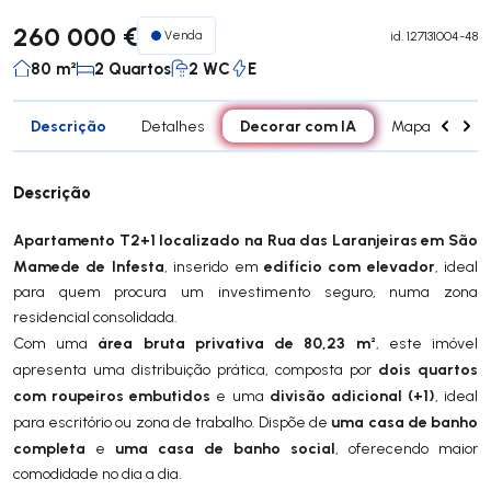
260 000 €
Venda
id.
127131004-48
80 m²
2 Quartos
2 WC
E
Descrição
Decorar com IA
Detalhes
Mapa
Car
Descrição
Apartamento T2+1 localizado na Rua das Laranjeiras em São
Mamede de Infesta
edifício com elevador
, inserido em
, ideal
para quem procura um investimento seguro, numa zona
residencial consolidada.
área bruta privativa de 80,23 m²
Com uma
, este imóvel
dois quartos
apresenta uma distribuição prática, composta por
com roupeiros embutidos
divisão adicional (+1)
e uma
, ideal
uma casa de banho
para escritório ou zona de trabalho. Dispõe de
completa
uma casa de banho social
e
, oferecendo maior
comodidade no dia a dia.