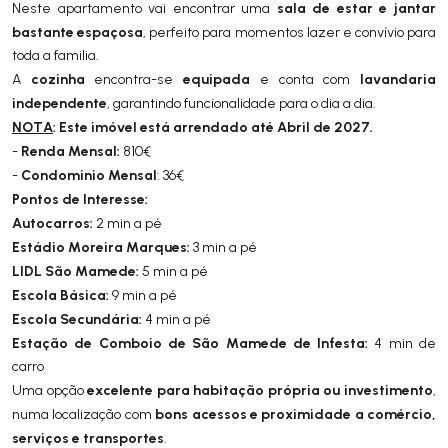
sala de estar e jantar
Neste apartamento vai encontrar uma
bastante espaçosa
, perfeito para momentos lazer e convívio para
toda a familia.
cozinha
equipada
lavandaria
A
encontra-se
e conta com
independente
, garantindo funcionalidade para o dia a dia.
NOTA
: Este imóvel está arrendado até Abril de 2027.
Renda Mensal:
-
810€
Condominio Mensal
-
: 36€
Pontos de Interesse:
Autocarros:
2 min a pé
Estádio Moreira Marques:
3 min a pé
LIDL São Mamede:
5 min a pé
Escola Básica:
9 min a pé
Escola Secundária:
4 min a pé
Estação de Comboio de São Mamede de Infesta:
4 min de
carro
excelente para habitação própria ou investimento
Uma opção
,
bons acessos e proximidade a comércio,
numa localização com
serviços e transportes
.