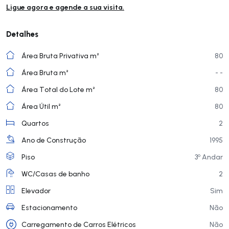
Ligue agora e agende a sua visita.
Detalhes
Área Bruta Privativa m²
80
Área Bruta m²
- -
Área Total do Lote m²
80
Área Útil m²
80
Quartos
2
Ano de Construção
1995
o
Piso
3
Andar
WC/Casas de banho
2
Elevador
Sim
Estacionamento
Não
Carregamento de Carros Elétricos
Não