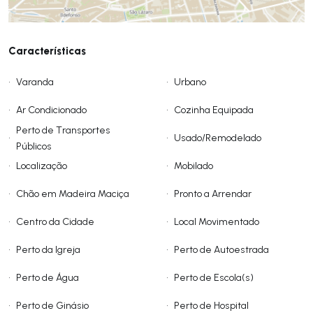
Características
•
Varanda
•
Urbano
•
Ar Condicionado
•
Cozinha Equipada
Perto de Transportes
•
•
Usado/Remodelado
Públicos
•
Localização
•
Mobilado
•
Chão em Madeira Maciça
•
Pronto a Arrendar
•
Centro da Cidade
•
Local Movimentado
•
Perto da Igreja
•
Perto de Autoestrada
•
Perto de Água
•
Perto de Escola(s)
•
Perto de Ginásio
•
Perto de Hospital