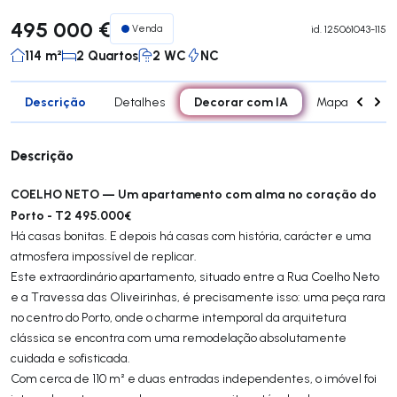
495 000 €
Venda
id.
125061043-115
114 m²
2 Quartos
2 WC
NC
Descrição
Decorar com IA
Detalhes
Mapa
Car
Descrição
COELHO NETO — Um apartamento com alma no coração do
Porto - T2 495.000€
Há casas bonitas. E depois há casas com história, carácter e uma
atmosfera impossível de replicar.
Este extraordinário apartamento, situado entre a Rua Coelho Neto
e a Travessa das Oliveirinhas, é precisamente isso: uma peça rara
no centro do Porto, onde o charme intemporal da arquitetura
clássica se encontra com uma remodelação absolutamente
cuidada e sofisticada.
Com cerca de 110 m² e duas entradas independentes, o imóvel foi