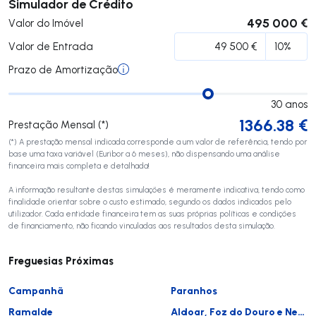
Submeter
Simulador de Crédito
495 000 €
Valor do Imóvel
Valor de Entrada
Prazo de Amortização
30
anos
1366.38
€
Prestação Mensal (*)
(*) A prestação mensal indicada corresponde a um valor de referência, tendo por
base uma taxa variável (Euribor a 6 meses), não dispensando uma análise
financeira mais completa e detalhada!
A informação resultante destas simulações é meramente indicativa, tendo como
finalidade orientar sobre o custo estimado, segundo os dados indicados pelo
utilizador. Cada entidade financeira tem as suas próprias políticas e condições
de financiamento, não ficando vinculadas aos resultados desta simulação.
Freguesias Próximas
Campanhã
Paranhos
Ramalde
Aldoar, Foz do Douro e Nevogilde