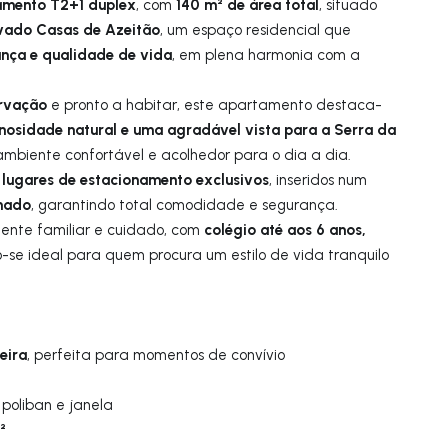
amento T2+1 duplex
140 m² de área total
, com
, situado
vado Casas de Azeitão
, um espaço residencial que
ança e qualidade de vida
, em plena harmonia com a
ervação
e pronto a habitar, este apartamento destaca-
nosidade natural e uma agradável vista para a Serra da
ambiente confortável e acolhedor para o dia a dia.
 lugares de estacionamento exclusivos
, inseridos num
chado
, garantindo total comodidade e segurança.
colégio até aos 6 anos,
ente familiar e cuidado, com
-se ideal para quem procura um estilo de vida tranquilo
reira
, perfeita para momentos de convívio
 poliban e janela
²