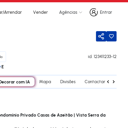
r/Arrendar
Vender
Agências
Entrar
Entrar
Partilhar
id.
123411233-12
da
E
Decorar com IA
Mapa
Divisões
Contactar agente
ndomínio Privado Casas de Azeitão | Vista Serra da