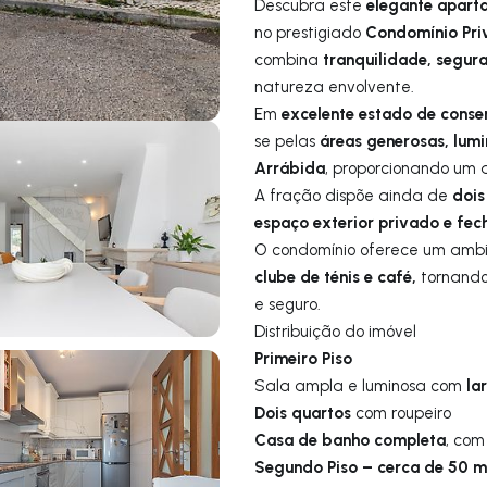
elegante apart
Descubra este
Condomínio Pri
no prestigiado
tranquilidade, segur
combina
natureza envolvente.
excelente estado de cons
Em
áreas generosas, lumi
se pelas
Arrábida
, proporcionando um 
dois
A fração dispõe ainda de
espaço exterior privado e fe
O condomínio oferece um ambi
clube de ténis e café,
tornando
e seguro.
Distribuição do imóvel
Primeiro Piso
la
Sala ampla e luminosa com
Dois quartos
com roupeiro
Casa de banho completa
, com
Segundo Piso – cerca de 50 m