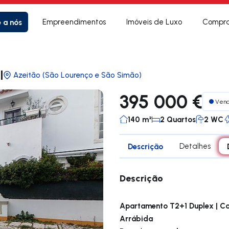
e a nós
Empreendimentos
Imóveis de Luxo
Compra
l
Azeitão (São Lourenço e São Simão)
395 000 €
Ven
140 m²
2 Quartos
2 WC
Descrição
Detalhes
Descrição
Apartamento T2+1 Duplex | Co
Arrábida