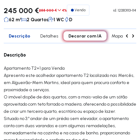
245 000 €
255 000 €
4%
Venda
id.
123301113-114
62 m²
2 Quartos
1 WC
D
Descrição
Decorar com IA
Detalhes
Mapa
Div
Descrição
Apartamento T2+1 para Venda
Apresento este acolhedor apartamento T2 localizado nas Mercês,
em Algueirão-Mem Martins, ideal para quem procura conforto e
proximidade a serviços.
O imóvel dispõe de dois quartos, com a mais-valia de um sótão
aproveitado com teto forrado a madeira, oferecendo a possibilidade
de criar um terceiro quarto, escritório ou espaço de lazer.
Situado no 3.º andar de um prédio sem elevador, o apartamento
conta com duas varandas e com algumas remodelações,
nomeadamente na cozinha e na casa de banho, proporcionando
maior funcionalidade e conforto no dia a dia.