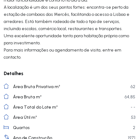
A localização é um dos seus pontos fortes: encontra-se perto da
estação de comboios das Mercês, facilitando o acesso a Lisboa e
arredores. Está também rodeado de todo o tipo de serviços,
incluindo escolas, comércio local, restaurantes e transportes.
Uma excelente oportunidade tanto para habitação própria como
para investimento.
Para mais informações ou agendamento de visita, entre em
contacto.
Detalhes
Área Bruta Privativa m²
62
Área Bruta m²
64,85
Área Total do Lote m²
- -
Área Útil m²
53
Quartos
2
Ano de Construção
1971