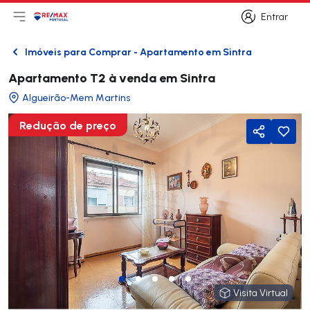
Entrar
Abri menu principal
Logo
Ir para página inicial
Entrar
Imóveis para Comprar - Apartamento em Sintra
Voltar
Apartamento T2 à venda em Sintra
Algueirão-Mem Martins
Redução de preço
Partilhar
Visita Virtual
Visita Virtual