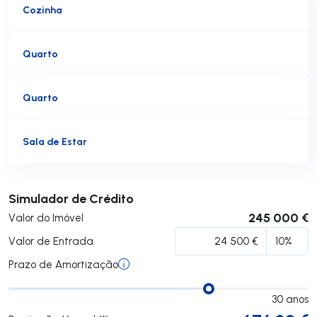
Cozinha
Quarto
Quarto
Sala de Estar
Submeter
Simulador de Crédito
245 000 €
Valor do Imóvel
Valor de Entrada
Prazo de Amortização
30
anos