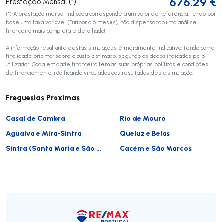
676.29
€
Prestação Mensal (*)
(*) A prestação mensal indicada corresponde a um valor de referência, tendo por
base uma taxa variável (Euribor a 6 meses), não dispensando uma análise
financeira mais completa e detalhada!
A informação resultante destas simulações é meramente indicativa, tendo como
finalidade orientar sobre o custo estimado, segundo os dados indicados pelo
utilizador. Cada entidade financeira tem as suas próprias políticas e condições
de financiamento, não ficando vinculadas aos resultados desta simulação.
Freguesias Próximas
Casal de Cambra
Rio de Mouro
Agualva e Mira-Sintra
Queluz e Belas
Sintra (Santa Maria e São Miguel, São Martinho e São Pedro de Penaferrim)
Cacém e São Marcos