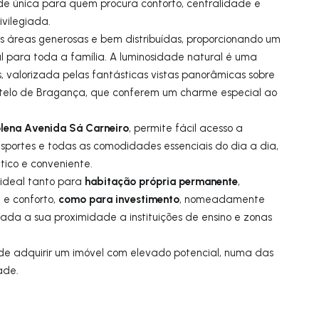
e única para quem procura conforto, centralidade e
vilegiada.
s áreas generosas e bem distribuídas, proporcionando um
l para toda a família. A luminosidade natural é uma
, valorizada pelas fantásticas vistas panorâmicas sobre
telo de Bragança, que conferem um charme especial ao
lena Avenida Sá Carneiro
, permite fácil acesso a
ansportes e todas as comodidades essenciais do dia a dia,
ico e conveniente.
habitação própria permanente
 ideal tanto para
,
como para investimento
 e conforto,
, nomeadamente
da a sua proximidade a instituições de ensino e zonas
de adquirir um imóvel com elevado potencial, numa das
ade.