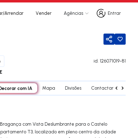
r/Arrendar
Vender
Agências
Entrar
Entrar
Partilhar
id.
126071019-81
a
E
Decorar com IA
Mapa
Divisões
Contactar agente
 Bragança com Vista Deslumbrante para o Castelo
apartamento T3, localizado em pleno centro da cidade