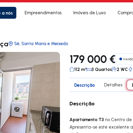
e a nós
Empreendimentos
Imóveis de Luxo
Compra
nça
Sé, Santa Maria e Meixedo
179 000 €
Vend
112 m²
3 Quartos
2 WC
Descrição
Detalhes
Descrição
Apartamento T3
no Centro de
Apresenta-se este excelente 