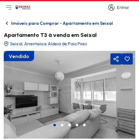
Entrar
Abri menu principal
Logo
Ir para página inicial
Entrar
Imóveis para Comprar - Apartamento em Seixal
Voltar
Apartamento T3 à venda em Seixal
Seixal, Arrentela e Aldeia de Paio Pires
Vendido
Partilhar