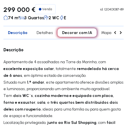
299 000 €
Venda
id.
120401087-89
74 m²
3 Quartos
2 WC
E
Descrição
Decorar com IA
Detalhes
Mapa
Div
Descrição
Apartamento de 4 assoalhadas na Torre da Marinha, com
excelente exposição solar
remodelado há cerca
, totalmente
de 6 anos
, em óptimo estado de conservação.
1.º andar
Situado num
, este apartamento oferece divisões amplas
e luminosas, proporcionando um ambiente muito agradável.
dois WC´s
cozinha moderna e equipada com placa,
Tem
,
forno e exaustor
sala
três quartos bem distribuídos dois
,
, e
deles com rouperio
, ideais para uma família ou para quem gosta
de espaço e funcionalidade.
junto ao Rio Sul Shopping
fácil
Localização privilegiada,
, com