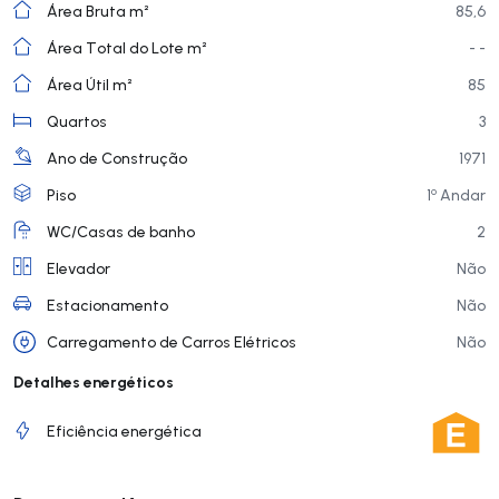
Área Bruta m²
85,6
Área Total do Lote m²
- -
Área Útil m²
85
Quartos
3
Ano de Construção
1971
o
Piso
1
Andar
WC/Casas de banho
2
Elevador
Não
Estacionamento
Não
Carregamento de Carros Elétricos
Não
Detalhes energéticos
Eficiência energética