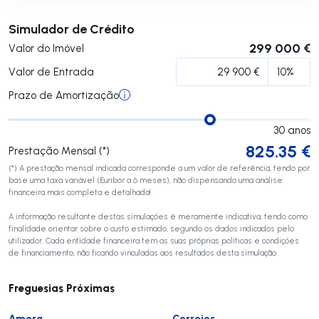
Submeter
Simulador de Crédito
299 000 €
Valor do Imóvel
Valor de Entrada
Prazo de Amortização
30
anos
825.35
€
Prestação Mensal (*)
(*) A prestação mensal indicada corresponde a um valor de referência, tendo por
base uma taxa variável (Euribor a 6 meses), não dispensando uma análise
financeira mais completa e detalhada!
A informação resultante destas simulações é meramente indicativa, tendo como
finalidade orientar sobre o custo estimado, segundo os dados indicados pelo
utilizador. Cada entidade financeira tem as suas próprias políticas e condições
de financiamento, não ficando vinculadas aos resultados desta simulação.
Freguesias Próximas
Amora
Corroios