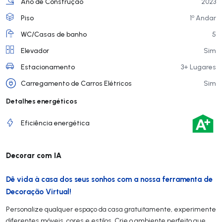
Ano de Construção
2023
o
Piso
1
Andar
WC/Casas de banho
5
Elevador
Sim
Estacionamento
3+ Lugares
Carregamento de Carros Elétricos
Sim
Detalhes energéticos
Eficiência energética
Decorar com IA
Dê vida à casa dos seus sonhos com a nossa ferramenta de
Decoração Virtual!
Personalize qualquer espaço da casa gratuitamente, experimente
diferentes móveis, cores e estilos. Crie o ambiente perfeito que