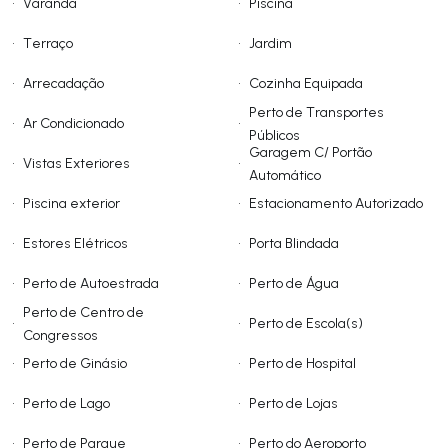
•
Varanda
•
Piscina
•
Terraço
•
Jardim
•
Arrecadação
•
Cozinha Equipada
Perto de Transportes
•
Ar Condicionado
•
Públicos
Garagem C/ Portão
•
Vistas Exteriores
•
Automático
•
Piscina exterior
•
Estacionamento Autorizado
•
Estores Elétricos
•
Porta Blindada
•
Perto de Autoestrada
•
Perto de Água
Perto de Centro de
•
•
Perto de Escola(s)
Congressos
•
Perto de Ginásio
•
Perto de Hospital
•
Perto de Lago
•
Perto de Lojas
•
Perto de Parque
•
Perto do Aeroporto