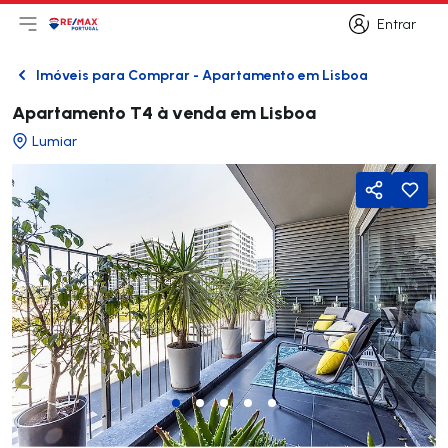
Entrar
Abri menu principal
Logo
Ir para página inicial
Entrar
Imóveis para Comprar - Apartamento em Lisboa
Voltar
Apartamento T4 à venda em Lisboa
Lumiar
Partilhar