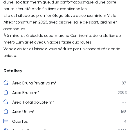
d'une isolation thermique, d'un confort acoustique, d'une porte
haute sécurité et de finitions exceptionnelles.
Elle est située au premier étage élevé du condominium Vista
Altear construit en 2023, avec piscine, salle de sport, jardins et
ascenseurs.
À 5 minutes à pied du supermarché Continente, de la station de
métro Lumiar et avec un accès facile aux routes.
Venez visiter et laissez-vous séduire par un concept résidentiel
unique.
Detalhes
Área Bruta Privativa m²
187
Área Bruta m²
235,3
Área Total do Lote m²
- -
Área Útil m²
168
Quartos
4