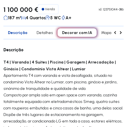
1 100 000 €
Venda
id.
123751044-386
187 m²
4 Quartos
5 WC
A+
Descrição
Decorar com IA
Detalhes
Mapa
Car
Descrição
T4 | Varanda | 4 Suites | Piscina | Garagem | Arrecadação |
Ginásio | Condomínio Vista Altear | Lumiar
Apartamento T4 com varanda e vista desafogada, situado no
condomínio Vista Altear no Lumiar, com piscina, ginásio e jardins,
sinónimo de tranquilidade e qualidade de vida.
Composto por ampla sala em open space com varanda, cozinha
totalmente equipada com eletrodomésticos Smeg, quatro suites
com roupeiros embutidos e cinco casas de banho, uma delas social.
Dispõe de três lugares de estacionamento na garagem,
arrecadação, ar condicionado LG em toda a casa, estores elétricos,