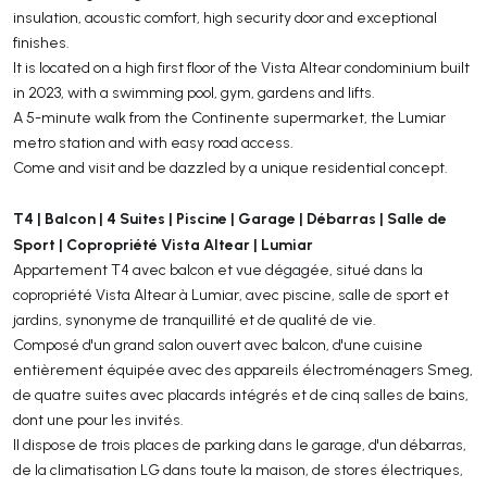
insulation, acoustic comfort, high security door and exceptional
finishes.
It is located on a high first floor of the Vista Altear condominium built
in 2023, with a swimming pool, gym, gardens and lifts.
A 5-minute walk from the Continente supermarket, the Lumiar
metro station and with easy road access.
Come and visit and be dazzled by a unique residential concept.
T4 | Balcon | 4 Suites | Piscine | Garage | Débarras | Salle de
Sport | Copropriété Vista Altear | Lumiar
Appartement T4 avec balcon et vue dégagée, situé dans la
copropriété Vista Altear à Lumiar, avec piscine, salle de sport et
jardins, synonyme de tranquillité et de qualité de vie.
Composé d'un grand salon ouvert avec balcon, d'une cuisine
entièrement équipée avec des appareils électroménagers Smeg,
de quatre suites avec placards intégrés et de cinq salles de bains,
dont une pour les invités.
Il dispose de trois places de parking dans le garage, d'un débarras,
de la climatisation LG dans toute la maison, de stores électriques,