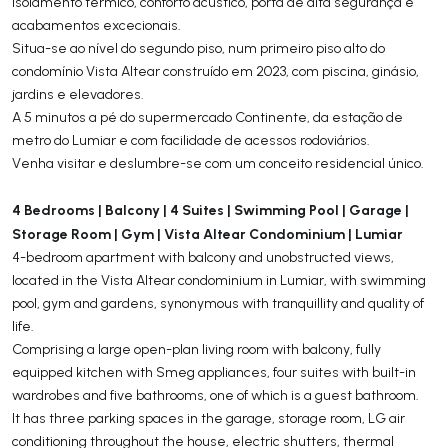
isolamento térmico, conforto acústico, porta de alta segurança e
acabamentos excecionais.
Situa-se ao nível do segundo piso, num primeiro piso alto do
condomínio Vista Altear construído em 2023, com piscina, ginásio,
jardins e elevadores.
A 5 minutos a pé do supermercado Continente, da estação de
metro do Lumiar e com facilidade de acessos rodoviários.
Venha visitar e deslumbre-se com um conceito residencial único.
4 Bedrooms | Balcony | 4 Suites | Swimming Pool | Garage |
Storage Room | Gym | Vista Altear Condominium | Lumiar
4-bedroom apartment with balcony and unobstructed views,
located in the Vista Altear condominium in Lumiar, with swimming
pool, gym and gardens, synonymous with tranquillity and quality of
life.
Comprising a large open-plan living room with balcony, fully
equipped kitchen with Smeg appliances, four suites with built-in
wardrobes and five bathrooms, one of which is a guest bathroom.
It has three parking spaces in the garage, storage room, LG air
conditioning throughout the house, electric shutters, thermal