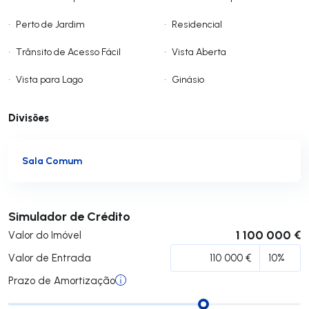
•
Perto de Jardim
•
Residencial
•
Trânsito de Acesso Fácil
•
Vista Aberta
•
Vista para Lago
•
Ginásio
Divisões
Sala Comum
Submeter
Simulador de Crédito
1 100 000 €
Valor do Imóvel
Valor de Entrada
Prazo de Amortização