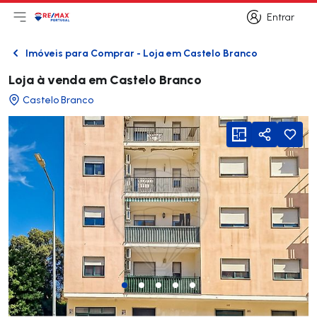
Entrar
Abri menu principal
Logo
Ir para página inicial
Entrar
Imóveis para Comprar - Loja em Castelo Branco
Voltar
Loja à venda em Castelo Branco
Castelo Branco
viewFloorPlan
Partilhar