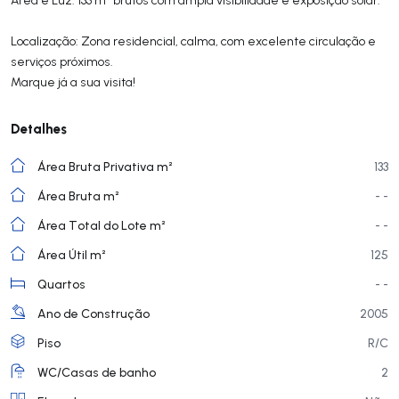
Localização: Zona residencial, calma, com excelente circulação e
serviços próximos.
Marque já a sua visita!
Detalhes
Área Bruta Privativa m²
133
Área Bruta m²
- -
Área Total do Lote m²
- -
Área Útil m²
125
Quartos
- -
Ano de Construção
2005
Piso
R/C
WC/Casas de banho
2