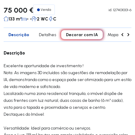
75 000 €
Venda
id.
127401001-6
133 m²
- -
2 WC
C
Descrição
Decorar com IA
Detalhes
Mapa
Con
Descrição
Excelente oportunidade de investimento !
Nota: As imagens 3D incluídas são sugestões de remodelação por
IA, demonstrando como o espaço pode ser otimizado para um estilo
de vida moderno e sofisticado.
Localizado numa zona residencial tranquila, o imóvel dispõe de
duas frentes com luz natural, duas casas de banho (6 m² cada),
vista para a tapada e proximidade a serviços e centro.
Destaques do Imóvel:
Versatilidade: Ideal para comércio ou serviços.
Área e Luz: 133 m² brutos com ampla visibilidade e exposição solar.