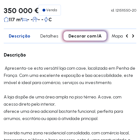
350 000 €
Venda
id.
121511550-20
117 m²
- -
- -
C
Descrição
Decorar com IA
Detalhes
Mapa
Con
Descrição
Apresenta-se esta versátil loja com cave, localizada em Penha de
França. Com uma excelente exposição e boa acessibilidade, este
imóvel é ideal para comércio, serviços ou investimento.
A loja dispõe de uma área ampla no piso térreo. A cave, com
acesso direto pelo interior,
oferece uma área adicional bastante funcional, perfeita para
arrumos, escritório ou apoio à atividade principal.
Inserida numa zona residencial consolidada, com comércio local,
transportes públicos e bons acessos, esta é uma oportunidade a