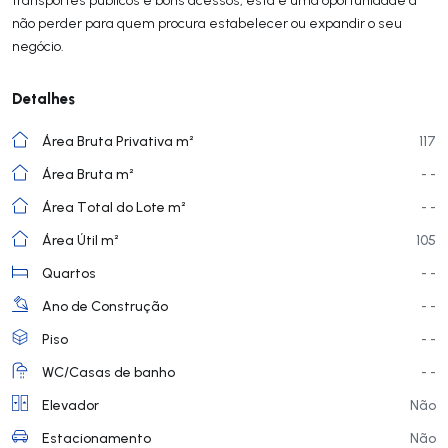
não perder para quem procura estabelecer ou expandir o seu
negócio.
Detalhes
Área Bruta Privativa m²
117
Área Bruta m²
- -
Área Total do Lote m²
- -
Área Útil m²
105
Quartos
- -
Ano de Construção
- -
Piso
- -
WC/Casas de banho
- -
Elevador
Não
Estacionamento
Não