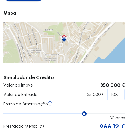
Mapa
Submeter
Simulador de Crédito
350 000 €
Valor do Imóvel
Valor de Entrada
Prazo de Amortização
30
anos
966.12
€
Prestação Mensal (*)