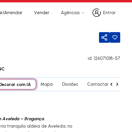
r/Arrendar
Vender
Agências
Entrar
Entrar
Partilhar
id.
126071018-57
NC
Decorar com IA
Mapa
Divisões
Contactar agente
m Aveleda – Bragança
na tranquila aldeia de Aveleda, no