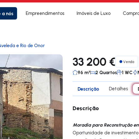
e a nós
Empreendimentos
Imóveis de Luxo
Compra
Aveleda e Rio de Onor
33 200 €
Venda
96 m²
2 Quartos
1 WC
Descrição
Detalhes
Descrição
Moradia para Reconstrução e
Oportunidade de investimento 