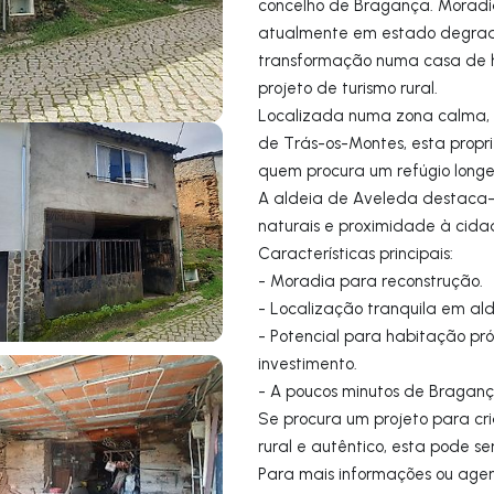
concelho de Bragança. Moradia
atualmente em estado degrada
transformação numa casa de ha
projeto de turismo rural.
Localizada numa zona calma, 
de Trás-os-Montes, esta prop
quem procura um refúgio long
A aldeia de Aveleda destaca-
naturais e proximidade à cid
Características principais:
- Moradia para reconstrução.
- Localização tranquila em al
- Potencial para habitação pró
investimento.
- A poucos minutos de Bragan
Se procura um projeto para cr
rural e autêntico, esta pode se
Para mais informações ou age