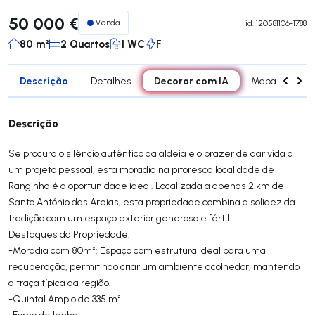
50 000 €
Venda
id.
120581106-1788
80 m²
2 Quartos
1 WC
F
Descrição
Decorar com IA
Detalhes
Mapa
Div
Descrição
​Se procura o silêncio autêntico da aldeia e o prazer de dar vida a
um projeto pessoal, esta moradia na pitoresca localidade de
Ranginha é a oportunidade ideal. Localizada a apenas 2 km de
Santo António das Areias, esta propriedade combina a solidez da
tradição com um espaço exterior generoso e fértil.
​Destaques da Propriedade:
-​Moradia com 80m²: Espaço com estrutura ideal para uma
recuperação, permitindo criar um ambiente acolhedor, mantendo
a traça típica da região.
​-Quintal Amplo de 335 m²
-Forno de lenha