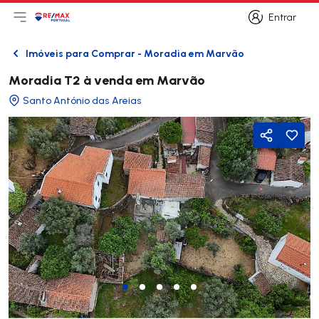
Entrar
Abri menu principal
Logo
Ir para página inicial
Entrar
Imóveis para Comprar - Moradia em Marvão
Voltar
Moradia T2 à venda em Marvão
Santo António das Areias
Partilhar