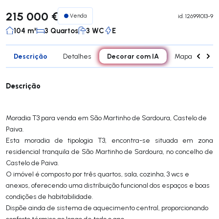
215 000 €
Venda
id.
126991013-9
104 m²
3 Quartos
3 WC
E
Descrição
Decorar com IA
Detalhes
Mapa
Div
Descrição
Moradia T3 para venda em São Martinho de Sardoura, Castelo de
Paiva.
Esta moradia de tipologia T3, encontra-se situada em zona
residencial tranquila de São Martinho de Sardoura, no concelho de
Castelo de Paiva.
O imóvel é composto por três quartos, sala, cozinha, 3 wcs e
anexos, oferecendo uma distribuição funcional dos espaços e boas
condições de habitabilidade.
Dispõe ainda de sistema de aquecimento central, proporcionando
conforto térmico ao longo de todo o ano.