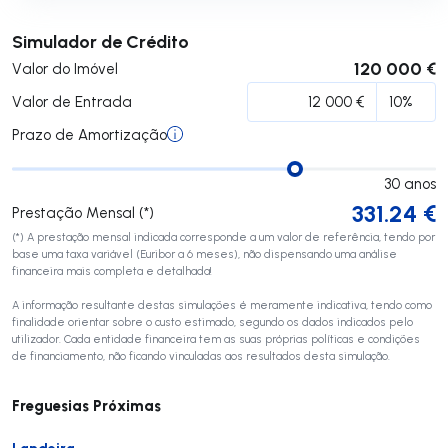
Submeter
Simulador de Crédito
120 000 €
Valor do Imóvel
Valor de Entrada
Prazo de Amortização
30
anos
331.24
€
Prestação Mensal (*)
(*) A prestação mensal indicada corresponde a um valor de referência, tendo por
base uma taxa variável (Euribor a 6 meses), não dispensando uma análise
financeira mais completa e detalhada!
A informação resultante destas simulações é meramente indicativa, tendo como
finalidade orientar sobre o custo estimado, segundo os dados indicados pelo
utilizador. Cada entidade financeira tem as suas próprias políticas e condições
de financiamento, não ficando vinculadas aos resultados desta simulação.
Freguesias Próximas
Landeira