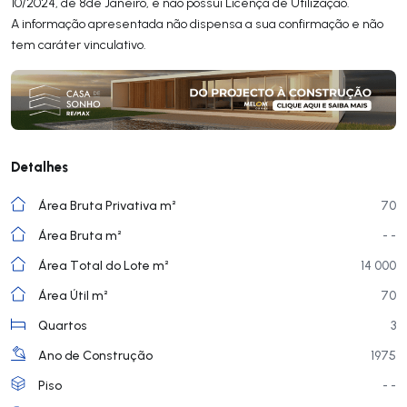
10/2024, de 8de Janeiro, e não possui Licença de Utilização.
A informação apresentada não dispensa a sua confirmação e não
tem caráter vinculativo.
Detalhes
Área Bruta Privativa m²
70
Área Bruta m²
- -
Área Total do Lote m²
14 000
Área Útil m²
70
Quartos
3
Ano de Construção
1975
Piso
- -