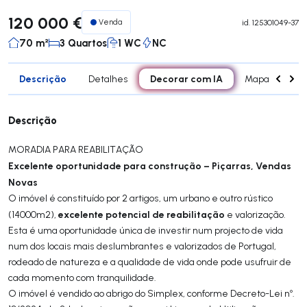
120 000 €
Venda
id.
125301049-37
70 m²
3 Quartos
1 WC
NC
Descrição
Decorar com IA
Detalhes
Mapa
Div
Descrição
MORADIA PARA REABILITAÇÃO
Excelente oportunidade para construção – Piçarras, Vendas
Novas
O imóvel é constituído por 2 artigos, um urbano e outro rústico
excelente potencial de reabilitação
(14000m2),
e valorização.
Esta é uma oportunidade única de investir num projecto de vida
num dos locais mais deslumbrantes e valorizados de Portugal,
rodeado de natureza e a qualidade de vida onde pode usufruir de
cada momento com tranquilidade.
O imóvel é vendido ao abrigo do Simplex, conforme Decreto-Lei nº.