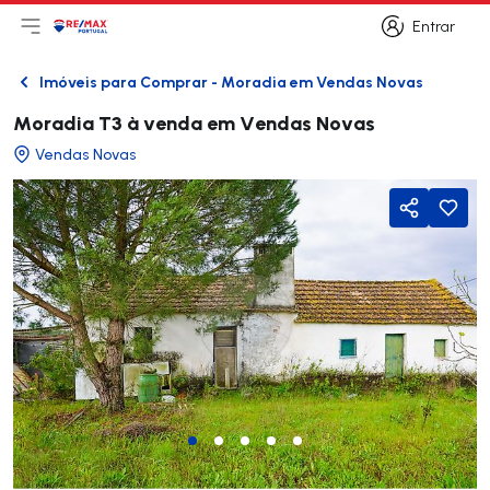
Entrar
Abri menu principal
Logo
Ir para página inicial
Entrar
Imóveis para Comprar - Moradia em Vendas Novas
Voltar
Moradia T3 à venda em Vendas Novas
Vendas Novas
Partilhar