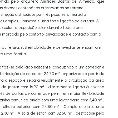
lhido pelo arquiteto Aristides Bastos de Almeida, que
s árvores centenárias preservadas no terreno.
rução distribuídos por três pisos, esta moradia
 amplos, luminosos e uma forte ligação ao exterior. A
excelente exposição solar durante todo o ano,
a marcado pelo conforto, privacidade e contacto com a
rquitetura, sustentabilidade e bem-estar se encontram
ara uma família.
o faz-se pelo lado nascente, conduzindo a um corredor e
stribuição de cerca de 24,70 m² , organizado a partir de
ra o espaço e separa visualmente a circulação da área
la de jantar com 16,90 m² , diretamente ligada à cozinha
vés de portas de correr que permitem maior flexibilidade
cozinha comunica ainda com uma lavandaria com 3,40 m² ,
telheiro exterior com 24,80 m² . Completa o piso uma
m 2,30 m² . A sala de estar, com 32,50 m² , destacase pela