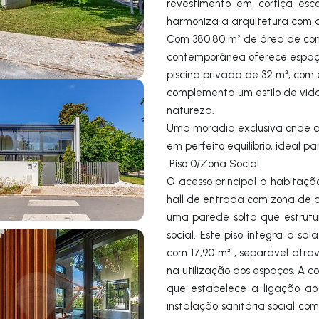
revestimento em cortiça esco
harmoniza a arquitetura com a
Com 380,80 m² de área de const
contemporânea oferece espaços
piscina privada de 32 m², com 
complementa um estilo de vid
natureza.
Uma moradia exclusiva onde a
em perfeito equilíbrio, ideal p
Piso 0/Zona Social
O acesso principal à habitaçã
hall de entrada com zona de di
uma parede solta que estrutu
social. Este piso integra a sa
com 17,90 m² , separável atra
na utilização dos espaços. A 
que estabelece a ligação ao 
instalação sanitária social co