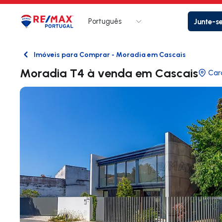
Português
Junte-s
Logo
Ir para página inicial
Imóveis para Comprar - Moradia em Cascais
Voltar
Moradia T4 à venda em Cascais
Car