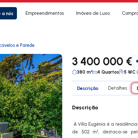
e a nós
Empreendimentos
Imóveis de Luxo
Compra
cavelos e Parede
3 400 000 €
380 m²
4 Quartos
5 WC
Descrição
Detalhes
Descrição
A Villa Eugénia é a residência
de 502 m², destaca-se pel