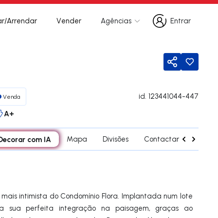
r/Arrendar
Vender
Agências
Entrar
Entrar
Partilhar
id.
123441044-447
Venda
A+
Decorar com IA
Mapa
Divisões
Contactar agente
 mais intimista do Condomínio Flora. Implantada num lote
a sua perfeita integração na paisagem, graças ao