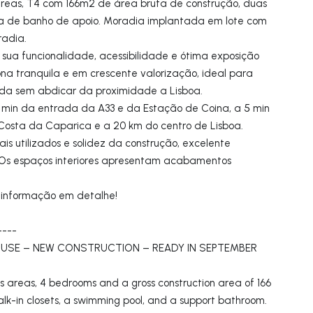
reas, T4 com 166m2 de área bruta de construção, duas
casa de banho de apoio. Moradia implantada em lote com
radia.
sua funcionalidade, acessibilidade e ótima exposição
zona tranquila e em crescente valorização, ideal para
da sem abdicar da proximidade a Lisboa.
 min da entrada da A33 e da Estação de Coina, a 5 min
 Costa da Caparica e a 20 km do centro de Lisboa.
s utilizados e solidez da construção, excelente
. Os espaços interiores apresentam acabamentos
a informação em detalhe!
----
USE – NEW CONSTRUCTION – READY IN SEPTEMBER
us areas, 4 bedrooms and a gross construction area of 166
alk-in closets, a swimming pool, and a support bathroom.