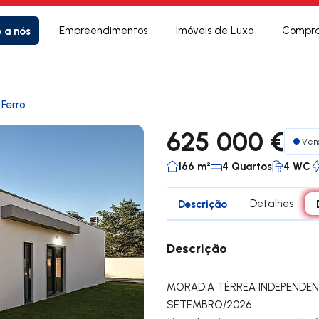
e a nós
Empreendimentos
Imóveis de Luxo
Compra
 Ferro
625 000 €
Ven
166 m²
4 Quartos
4 WC
Descrição
Detalhes
Descrição
MORADIA TÉRREA INDEPENDE
SETEMBRO/2026