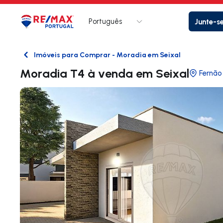
Português
Junte-s
Logo
Ir para página inicial
Imóveis para Comprar - Moradia em Seixal
Voltar
Moradia T4 à venda em Seixal
Fernão