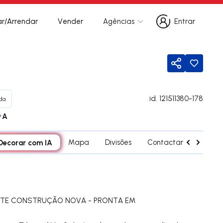
r/Arrendar
Vender
Agências
Entrar
Entrar
Partilhar
id.
121511380-178
da
A
Decorar com IA
Mapa
Divisões
Contactar agente
NTE CONSTRUÇÃO NOVA - PRONTA EM