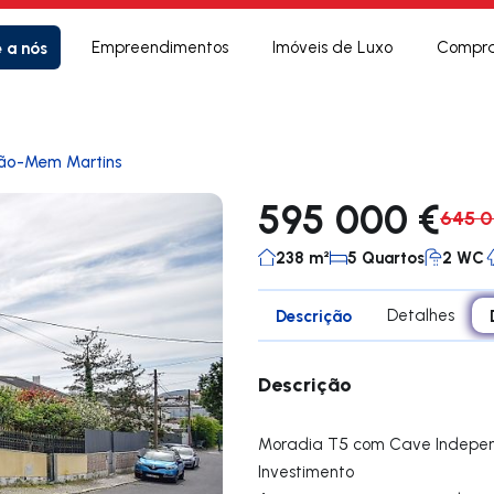
e a nós
Empreendimentos
Imóveis de Luxo
Compra
rão-Mem Martins
595 000 €
645 0
238 m²
5 Quartos
2 WC
Descrição
Detalhes
Descrição
Moradia T5 com Cave Independ
Investimento