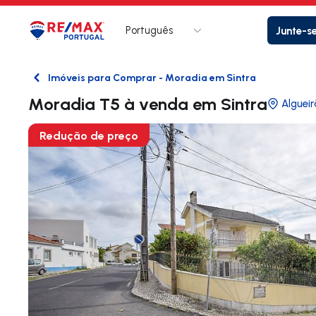
Português
Junte-s
Logo
Ir para página inicial
Imóveis para Comprar - Moradia em Sintra
Voltar
Moradia T5 à venda em Sintra
Alguei
Redução de preço