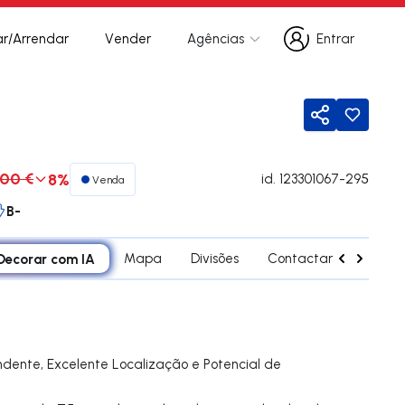
r/Arrendar
Vender
Agências
Entrar
Entrar
Partilhar
00 €
8%
id.
123301067-295
Venda
B-
Decorar com IA
Mapa
Divisões
Contactar agente
ente, Excelente Localização e Potencial de