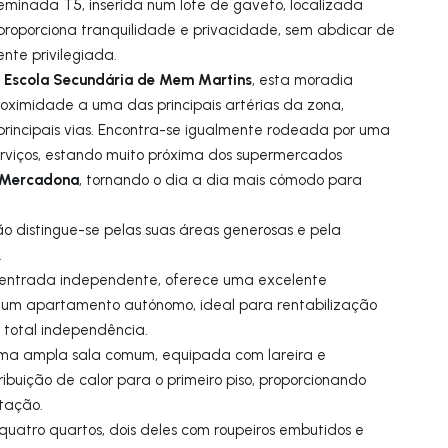
minada T5, inserida num lote de gaveto, localizada
roporciona tranquilidade e privacidade, sem abdicar de
te privilegiada.
Escola Secundária de Mem Martins
a
, esta moradia
oximidade a uma das principais artérias da zona,
principais vias. Encontra-se igualmente rodeada por uma
rviços, estando muito próxima dos supermercados
e Mercadona
, tornando o dia a dia mais cómodo para
o distingue-se pelas suas áreas generosas e pela
.
 entrada independente, oferece uma excelente
 um apartamento autónomo, ideal para rentabilização
 total independência.
 uma ampla sala comum, equipada com lareira e
ribuição de calor para o primeiro piso, proporcionando
tação.
 quatro quartos, dois deles com roupeiros embutidos e