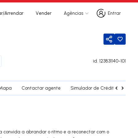
r/Arrendar
Vender
Agências
Entrar
Entrar
Partilhar
id.
123831140-101
Mapa
Contactar agente
Simulador de Crédito
Fregu
la convida a abrandar o ritmo e a reconectar com o