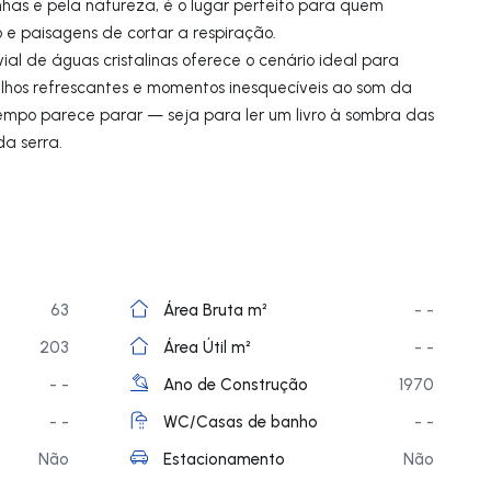
has e pela natureza, é o lugar perfeito para quem
o e paisagens de cortar a respiração.
ial de águas cristalinas oferece o cenário ideal para
ulhos refrescantes e momentos inesquecíveis ao som da
 tempo parece parar — seja para ler um livro à sombra das
da serra.
63
Área Bruta m²
- -
203
Área Útil m²
- -
- -
Ano de Construção
1970
- -
WC/Casas de banho
- -
Não
Estacionamento
Não