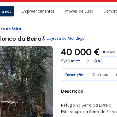
e a nós
Empreendimentos
Imóveis de Luxo
Compra
ico da Beira
lorico da Beira
Lajeosa do Mondego
40 000 €
Venda
63 m²
- -
- -
NC
Descrição
Detalhes
Descrição
Refúgio na Serra da Estrela
Este refúgio na Serra da Estre