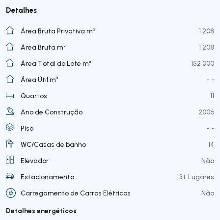
Detalhes
Área Bruta Privativa m²
1 208
Área Bruta m²
1 208
Área Total do Lote m²
152 000
Área Útil m²
- -
Quartos
11
Ano de Construção
2006
Piso
- -
WC/Casas de banho
14
Elevador
Não
Estacionamento
3+ Lugares
Carregamento de Carros Elétricos
Não
Detalhes energéticos