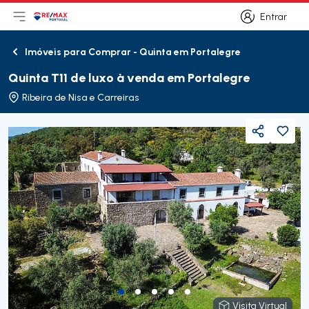
Entrar
Abri menu principal
Logo
Ir para página inicial
Entrar
Imóveis para Comprar - Quinta em Portalegre
Voltar
Quinta T11 de luxo à venda em Portalegre
Ribeira de Nisa e Carreiras
Partilhar
Visita Virtual