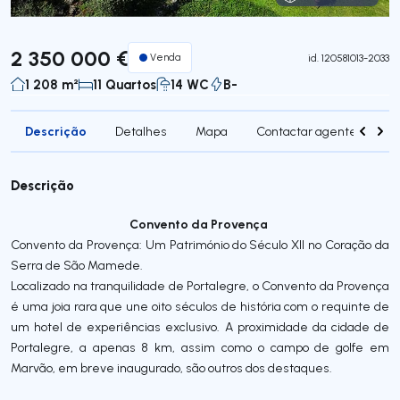
Visita Virtual
2 350 000 €
Venda
id.
120581013-2033
1 208 m²
11 Quartos
14 WC
B-
Descrição
Detalhes
Mapa
Contactar agente
Si
Descrição
Convento da Provença
Convento da Provença: Um Património do Século XII no Coração da
Serra de São Mamede.
Localizado na tranquilidade de Portalegre, o Convento da Provença
é uma joia rara que une oito séculos de história com o requinte de
um hotel de experiências exclusivo. A proximidade da cidade de
Portalegre, a apenas 8 km, assim como o campo de golfe em
Marvão, em breve inaugurado, são outros dos destaques.