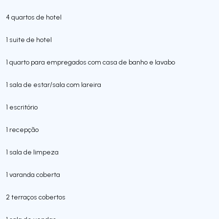
4 quartos de hotel
1 suite de hotel
1 quarto para empregados com casa de banho e lavabo
1 sala de estar/sala com lareira
1 escritório
1 recepção
1 sala de limpeza
1 varanda coberta
2 terraços cobertos