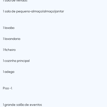
1 sala de vendas
1 sala de pequeno-almoço/almoço/jantar
1 lavabo
1 lavandaria
1 ficheiro
1 cozinha principal
1 adega
Piso -1.
1 grande salão de eventos