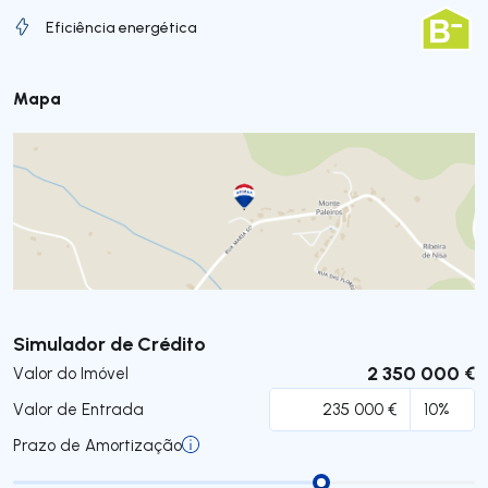
Eficiência energética
Mapa
Submeter
Simulador de Crédito
2 350 000 €
Valor do Imóvel
Valor de Entrada
Prazo de Amortização