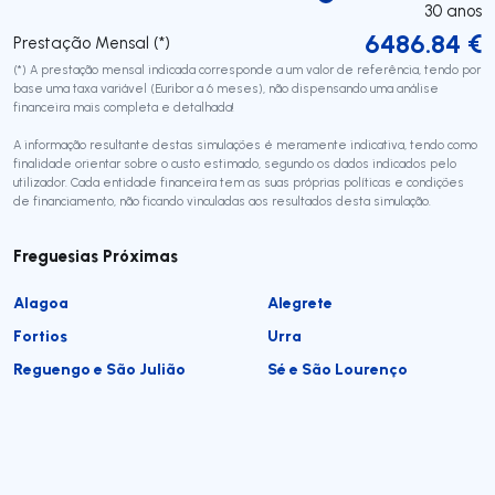
30
anos
6486.84
€
Prestação Mensal (*)
(*) A prestação mensal indicada corresponde a um valor de referência, tendo por
base uma taxa variável (Euribor a 6 meses), não dispensando uma análise
financeira mais completa e detalhada!
A informação resultante destas simulações é meramente indicativa, tendo como
finalidade orientar sobre o custo estimado, segundo os dados indicados pelo
utilizador. Cada entidade financeira tem as suas próprias políticas e condições
de financiamento, não ficando vinculadas aos resultados desta simulação.
Freguesias Próximas
Alagoa
Alegrete
Fortios
Urra
Reguengo e São Julião
Sé e São Lourenço