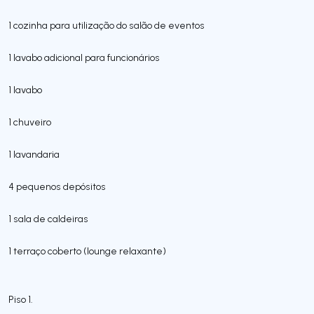
1 cozinha para utilização do salão de eventos
1 lavabo adicional para funcionários
1 lavabo
1 chuveiro
1 lavandaria
4 pequenos depósitos
1 sala de caldeiras
1 terraço coberto (lounge relaxante)
Piso 1.