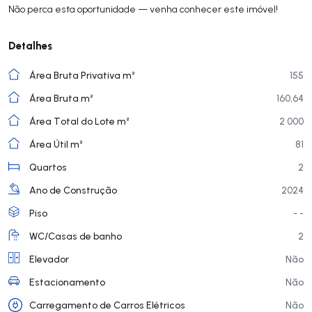
Não perca esta oportunidade — venha conhecer este imóvel!
Detalhes
Área Bruta Privativa m²
155
Área Bruta m²
160,64
Área Total do Lote m²
2 000
Área Útil m²
81
Quartos
2
Ano de Construção
2024
Piso
- -
WC/Casas de banho
2
Elevador
Não
Estacionamento
Não
Carregamento de Carros Elétricos
Não