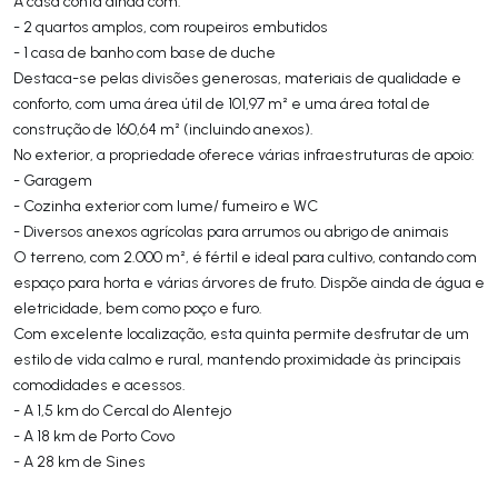
A casa conta ainda com:
- 2 quartos amplos, com roupeiros embutidos
- 1 casa de banho com base de duche
Destaca-se pelas divisões generosas, materiais de qualidade e
conforto, com uma área útil de 101,97 m² e uma área total de
construção de 160,64 m² (incluindo anexos).
No exterior, a propriedade oferece várias infraestruturas de apoio:
- Garagem
- Cozinha exterior com lume/ fumeiro e WC
- Diversos anexos agrícolas para arrumos ou abrigo de animais
O terreno, com 2.000 m², é fértil e ideal para cultivo, contando com
espaço para horta e várias árvores de fruto. Dispõe ainda de água e
eletricidade, bem como poço e furo.
Com excelente localização, esta quinta permite desfrutar de um
estilo de vida calmo e rural, mantendo proximidade às principais
comodidades e acessos.
- A 1,5 km do Cercal do Alentejo
- A 18 km de Porto Covo
- A 28 km de Sines