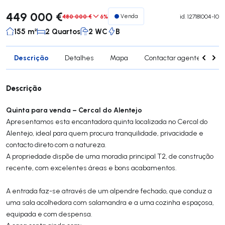
449 000 €
480 000 €
6%
Venda
id.
127181004-10
155 m²
2 Quartos
2 WC
B
Descrição
Detalhes
Mapa
Contactar agente
Si
Descrição
Quinta para venda – Cercal do Alentejo
Apresentamos esta encantadora quinta localizada no Cercal do
Alentejo, ideal para quem procura tranquilidade, privacidade e
contacto direto com a natureza.
A propriedade dispõe de uma moradia principal T2, de construção
recente, com excelentes áreas e bons acabamentos.
A entrada faz-se através de um alpendre fechado, que conduz a
uma sala acolhedora com salamandra e a uma cozinha espaçosa,
equipada e com despensa.