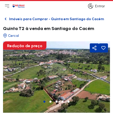
Entrar
Abri menu principal
Logo
Ir para página inicial
Entrar
Imóveis para Comprar - Quinta em Santiago do Cacém
Voltar
Quinta T2 à venda em Santiago do Cacém
Cercal
Redução de preço
Partilhar