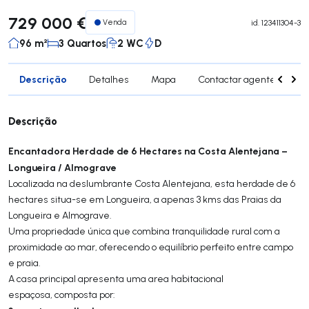
729 000 €
Venda
id.
123411304-3
96 m²
3 Quartos
2 WC
D
Descrição
Detalhes
Mapa
Contactar agente
Si
Descrição
Encantadora Herdade de 6 Hectares na Costa Alentejana –
Longueira / Almograve
Localizada na deslumbrante Costa Alentejana, esta herdade de 6
hectares situa-se em Longueira, a apenas 3 kms das Praias da
Longueira e Almograve.
Uma propriedade única que combina tranquilidade rural com a
proximidade ao mar, oferecendo o equilíbrio perfeito entre campo
e praia.
A casa principal apresenta uma area habitacional
espaçosa, composta por: