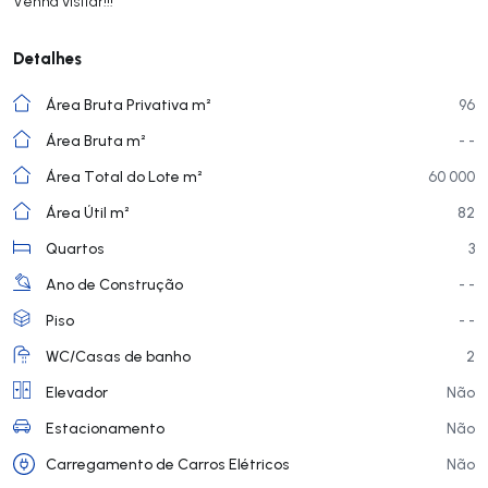
Venha visitar!!!
Detalhes
Área Bruta Privativa m²
96
Área Bruta m²
- -
Área Total do Lote m²
60 000
Área Útil m²
82
Quartos
3
Ano de Construção
- -
Piso
- -
WC/Casas de banho
2
Elevador
Não
Estacionamento
Não
Carregamento de Carros Elétricos
Não