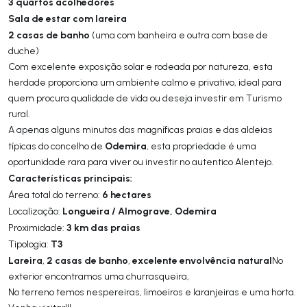
3 quartos acolhedores
Sala de estar com lareira
2 casas de banho
(uma com banheira e outra com base de
duche)
Com excelente exposição solar e rodeada por natureza, esta
herdade proporciona um ambiente calmo e privativo, ideal para
quem procura qualidade de vida ou deseja investir em Turismo
rural.
A apenas alguns minutos das magníficas praias e das aldeias
Odemira
típicas do concelho de
, esta propriedade é uma
oportunidade rara para viver ou investir no autentico Alentejo.
Características principais:
6 hectares
Área total do terreno:
Longueira / Almograve, Odemira
Localização:
3 km das praias
Proximidade:
T3
Tipologia:
Lareira
2 casas de banho
excelente envolvência natural
,
,
No
exterior encontramos uma churrasqueira,
No terreno temos nespereiras, limoeiros e laranjeiras e uma horta.