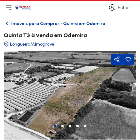
Entrar
Abri menu principal
Logo
Ir para página inicial
Entrar
Imóveis para Comprar - Quinta em Odemira
Voltar
Quinta T3 à venda em Odemira
Longueira/Almograve
Partilhar