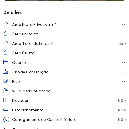
Detalhes
Área Bruta Privativa m²
- -
Área Bruta m²
- -
Área Total do Lote m²
550
Área Útil m²
- -
Quartos
- -
Ano de Construção
- -
Piso
- -
WC/Casas de banho
- -
Elevador
Não
Estacionamento
Não
Carregamento de Carros Elétricos
Não