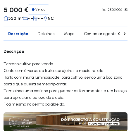
5 000 €
Venda
id.
125061006-183
550 m²
- -
- -
NC
Descrição
Detalhes
Mapa
Contactar agente
Si
Descrição
Terreno cultivo para venda.
Conta com árvores de fruta, cerejeiras e macieira, etc.
Horta com muita luminosidade, para cultivo, sendo uma boa zona
para o que queira semear/plantar.
Tem ainda uma casinha para guardar as farramentas e um baloiço
para apreciar a beleza da aldeia.
Fica mesmo no centro da aldeida.