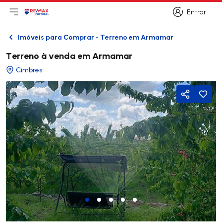
Entrar
Abri menu principal
Logo
Ir para página inicial
Entrar
Imóveis para Comprar - Terreno em Armamar
Voltar
Terreno à venda em Armamar
Cimbres
Partilhar