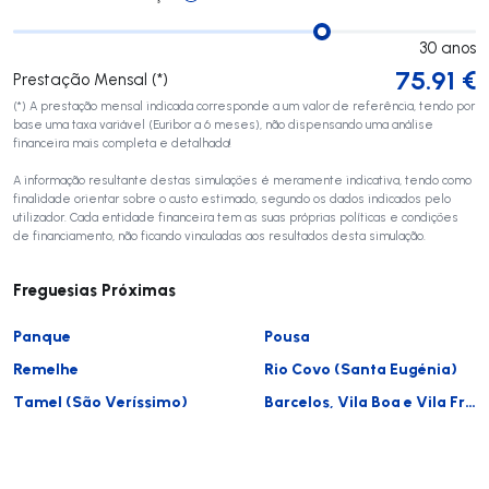
30
anos
75.91
€
Prestação Mensal (*)
(*) A prestação mensal indicada corresponde a um valor de referência, tendo por
base uma taxa variável (Euribor a 6 meses), não dispensando uma análise
financeira mais completa e detalhada!
A informação resultante destas simulações é meramente indicativa, tendo como
finalidade orientar sobre o custo estimado, segundo os dados indicados pelo
utilizador. Cada entidade financeira tem as suas próprias políticas e condições
de financiamento, não ficando vinculadas aos resultados desta simulação.
Freguesias Próximas
Panque
Pousa
Remelhe
Rio Covo (Santa Eugénia)
Tamel (São Veríssimo)
Barcelos, Vila Boa e Vila Frescainha (São Martinho e São Pedro)