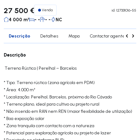
27 500 €
Venda
id.
127331016-55
4 000 m²
- -
- -
NC
Descrição
Detalhes
Mapa
Contactar agente
Si
Descrição
Terreno Rústico | Perelhal – Barcelos
* Tipo: Terreno rústico (zona agrícola em PDM)
* Área: 4.000 m²
* Localização: Perelhal, Barcelos, próximo do Rio Cávado
* Terreno plano, ideal para cultivo ou projeto rural
* Não inserido em RAN nem REN (maior flexibilidade de utilização)
* Boa exposição solar
* Zona tranquila com contacto com a natureza
* Potencial para exploração agrícola ou projeto de lazer
* Registado na plataforma BUPi