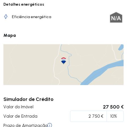
Detalhes energéticos
Eficiência energética
Mapa
Submeter
Simulador de Crédito
27 500 €
Valor do Imóvel
Valor de Entrada
Prazo de Amortização