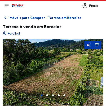
Entrar
Abri menu principal
Logo
Ir para página inicial
Entrar
Imóveis para Comprar - Terreno em Barcelos
Voltar
Terreno à venda em Barcelos
Perelhal
Partilhar