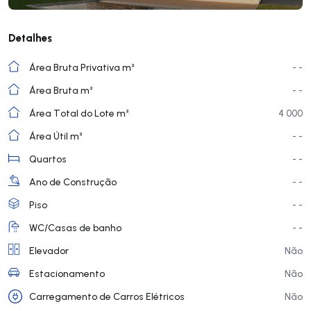
Detalhes
Área Bruta Privativa m²
- -
Área Bruta m²
- -
Área Total do Lote m²
4 000
Área Útil m²
- -
Quartos
- -
Ano de Construção
- -
Piso
- -
WC/Casas de banho
- -
Elevador
Não
Estacionamento
Não
Carregamento de Carros Elétricos
Não