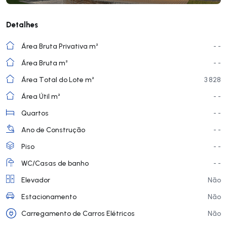
Detalhes
Área Bruta Privativa m²
- -
Área Bruta m²
- -
Área Total do Lote m²
3 828
Área Útil m²
- -
Quartos
- -
Ano de Construção
- -
Piso
- -
WC/Casas de banho
- -
Elevador
Não
Estacionamento
Não
Carregamento de Carros Elétricos
Não