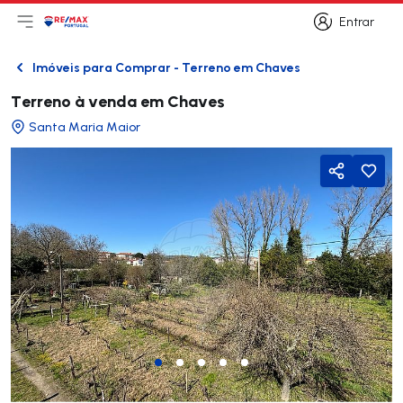
Entrar
Abri menu principal
Logo
Ir para página inicial
Entrar
Imóveis para Comprar - Terreno em Chaves
Voltar
Terreno à venda em Chaves
Santa Maria Maior
Partilhar