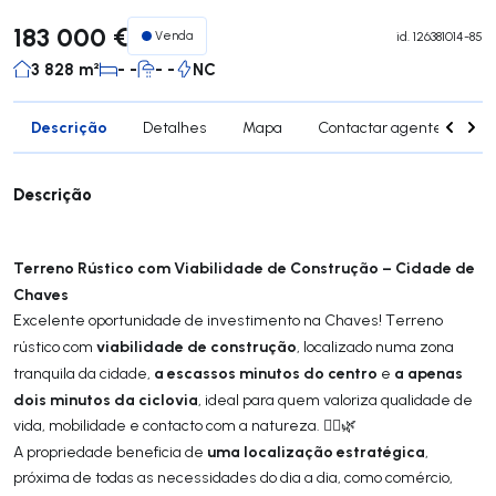
183 000 €
Venda
id.
126381014-85
3 828 m²
- -
- -
NC
Descrição
Detalhes
Mapa
Contactar agente
Si
Descrição
Terreno Rústico com Viabilidade de Construção – Cidade de
Chaves
Excelente oportunidade de investimento na Chaves! Terreno
viabilidade de construção
rústico com
, localizado numa zona
a escassos minutos do centro
a apenas
tranquila da cidade,
e
dois minutos da ciclovia
, ideal para quem valoriza qualidade de
vida, mobilidade e contacto com a natureza. 🚴‍♂️🌿
uma localização estratégica
A propriedade beneficia de
,
próxima de todas as necessidades do dia a dia, como comércio,