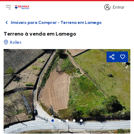
Entrar
Abri menu principal
Logo
Ir para página inicial
Entrar
Imóveis para Comprar - Terreno em Lamego
Voltar
Terreno à venda em Lamego
Avões
Partilhar