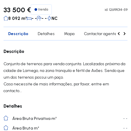
33 500 €
Venda
id.
126191014-59
8 092 m²
- -
- -
NC
Descrição
Detalhes
Mapa
Contactar agente
Si
Descrição
Conjunto de terrenos para venda conjunta. Localizados próximo da
cidade de Lamego, na zona tranquila e fértil de Avões. Sendo que
um dos terrenos possui um poço.
Caso necessite de mais informações, por favor, entre em
contacto...
Detalhes
Área Bruta Privativa m²
- -
Área Bruta m²
- -