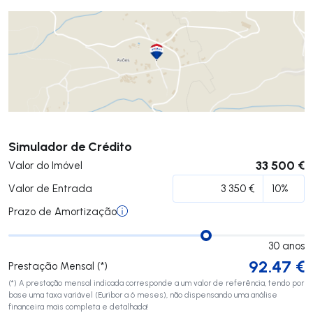
Submeter
Simulador de Crédito
33 500 €
Valor do Imóvel
Valor de Entrada
Prazo de Amortização
30
anos
92.47
€
Prestação Mensal (*)
(*) A prestação mensal indicada corresponde a um valor de referência, tendo por
base uma taxa variável (Euribor a 6 meses), não dispensando uma análise
financeira mais completa e detalhada!