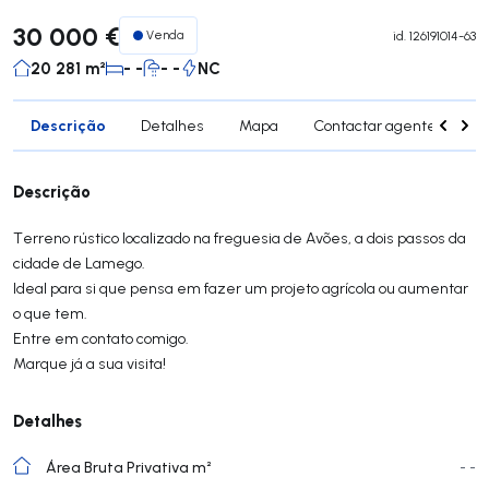
30 000 €
Venda
id.
126191014-63
20 281 m²
- -
- -
NC
Descrição
Detalhes
Mapa
Contactar agente
Si
Descrição
Terreno rústico localizado na freguesia de Avões, a dois passos da
cidade de Lamego.
Ideal para si que pensa em fazer um projeto agrícola ou aumentar
o que tem.
Entre em contato comigo.
Marque já a sua visita!
Detalhes
Área Bruta Privativa m²
- -