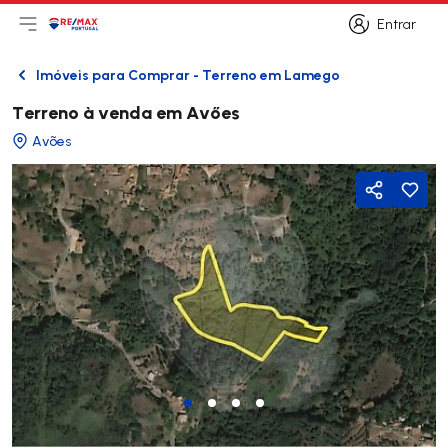
Entrar
Abri menu principal
Logo
Ir para página inicial
Entrar
Imóveis para Comprar - Terreno em Lamego
Voltar
Terreno à venda em Avőes
Avões
Partilhar