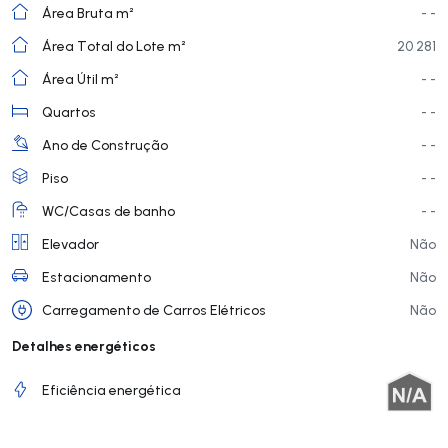
Área Bruta m²
- -
Área Total do Lote m²
20 281
Área Útil m²
- -
Quartos
- -
Ano de Construção
- -
Piso
- -
WC/Casas de banho
- -
Elevador
Não
Estacionamento
Não
Carregamento de Carros Elétricos
Não
Detalhes energéticos
Eficiência energética