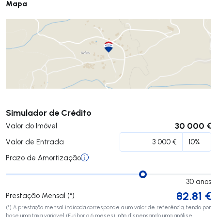
Mapa
Submeter
Simulador de Crédito
30 000 €
Valor do Imóvel
Valor de Entrada
Prazo de Amortização
30
anos
82.81
€
Prestação Mensal (*)
(*) A prestação mensal indicada corresponde a um valor de referência, tendo por
base uma taxa variável (Euribor a 6 meses), não dispensando uma análise