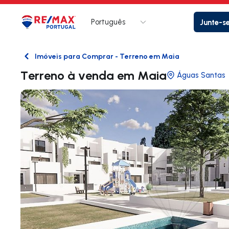
Português
Junte-s
Logo
Ir para página inicial
Imóveis para Comprar - Terreno em Maia
Voltar
Terreno à venda em Maia
Águas Santas