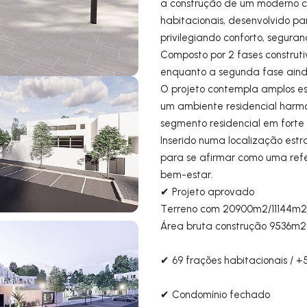
a construção de um moderno c
habitacionais, desenvolvido p
privilegiando conforto, segura
Composto por 2 fases construti
enquanto a segunda fase aind
O projeto contempla amplos es
um ambiente residencial harmon
segmento residencial em forte
Inserido numa localização est
para se afirmar como uma refe
bem-estar.
✔ Projeto aprovado
Terreno com 20900m2/11144m2 
Área bruta construção 9536m2
✔ 69 frações habitacionais / +5
✔ Condomínio fechado