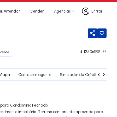
r/Arrendar
Vender
Agências
Entrar
Entrar
Partilhar
id.
125061198-37
Venda
Mapa
Contactar agente
Simulador de Crédito
Fregu
 para Condomínio Fechado.
estimento imobiliário. Terreno com projeto aprovado para