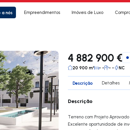
e a nós
Empreendimentos
Imóveis de Luxo
Compra
4 882 900 €
20 900 m²
- -
- -
NC
Descrição
Detalhes
Descrição
Terreno com Projeto Aprovado
Excelente oportunidade de inv