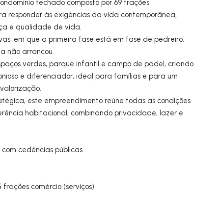
ondomínio fechado composto por 69 frações
ara responder às exigências da vida contemporânea,
nça e qualidade de vida.
vas, em que a primeira fase está em fase de pedreiro,
a não arrancou.
paços verdes, parque infantil e campo de padel, criando
ioso e diferenciador, ideal para famílias e para um
 valorização.
ratégica, este empreendimento reúne todas as condições
rência habitacional, combinando privacidade, lazer e
com cedências públicas
 frações comércio (serviços)