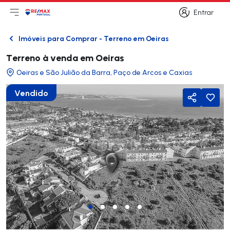
Entrar
Abri menu principal
Logo
Ir para página inicial
Entrar
Imóveis para Comprar - Terreno em Oeiras
Voltar
Terreno à venda em Oeiras
Oeiras e São Julião da Barra, Paço de Arcos e Caxias
Vendido
Partilhar