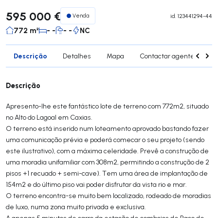
595 000 €
Venda
id.
123441294-44
772 m²
- -
- -
NC
Descrição
Detalhes
Mapa
Contactar agente
Si
Descrição
Apresento-lhe este fantástico lote de terreno com 772m2, situado
no Alto do Lagoal em Caxias.
O terreno está inserido num loteamento aprovado bastando fazer
uma comunicação prévia e poderá comecar o seu projeto (sendo
este ilustrativo), com a máxima celeridade. Prevê a construção de
uma moradia unifamiliar com 308m2, permitindo a construção de 2
pisos +1 recuado + semi-cave). Tem uma área de implantação de
154m2 e do último piso vai poder disfrutar da vista rio e mar.
O terreno encontra-se muito bem localizado, rodeado de moradias
de luxo, numa zona muito privada e exclusiva.
A apenas 5 minutos de carro da estação de comboios de Paço de