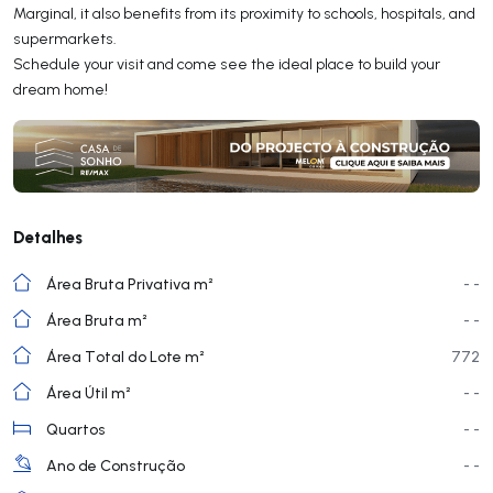
Marginal, it also benefits from its proximity to schools, hospitals, and
supermarkets.
Schedule your visit and come see the ideal place to build your
dream home!
Detalhes
Área Bruta Privativa m²
- -
Área Bruta m²
- -
Área Total do Lote m²
772
Área Útil m²
- -
Quartos
- -
Ano de Construção
- -