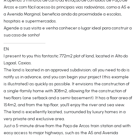
Arcos e com fácil acesso às principais vias rodoviárias, como a A5 e
a Avenida Marginal, beneficia ainda da proximidade a escolas,
hospitais e supermercados.
Agende a sua visita e venha conhecer o lugar ideal para construir a
sua casa de sonho!
..............................................
EN
I present to you this fantastic 772m2 plot of land, located in Alto do
Lagoal, Caxias.
The land is located in an approved subdivision; all you need to do is
notify us in advance, and you can begin your project (this example
is illustrated) as quickly as possible. It envisions the construction of
a single-family home with 308m2, allowing for the construction of
two floors (one setback and a semi-basement). It has a floor area of
154m2, and from the top floor, you'll enjoy the river and sea view.
The land is excellently located, surrounded by luxury homes in a
very private and exclusive area.
Just a 5-minute drive from the Paço de Arcos train station and with
easy access to major highways, such as the A5 and Avenida