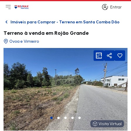
Entrar
Abri menu principal
Logo
Ir para página inicial
Entrar
Imóveis para Comprar - Terreno em Santa Comba Dão
Voltar
Terreno à venda em Rojăo Grande
Ovoa e Vimieiro
viewFloorPlan
Partilhar
Visita Virtual
Visita Virtual