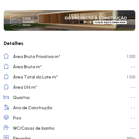
Detalhes
Área Bruta Privativa m²
1 100
Área Bruta m²
- -
Área Total do Lote m²
1 100
Área Útil m²
- -
Quartos
- -
Ano de Construção
- -
Piso
- -
WC/Casas de banho
- -
Elevador
Não