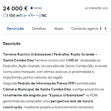
24 000 €
Venda
id.
123441092-242
1 100 m²
- -
- -
NC
Descrição
Detalhes
Mapa
Contactar agente
Si
Descrição
Terreno Rústico Urbanizável | Pedrulha, Rojão Grande –
Santa Comba Dão
1.100 m²
Terreno rústico com
, localizado na
Pedrulha, Rojão Grande, no concelho de Santa Comba Dão, inserido
numa zona tranquila, com ótimos acessos e proximidade a
importantes pontos naturais da região.
Pedido de Informação Prévia (PIP)
Segundo
emitido pela
Câmara Municipal de Santa Comba Dão
, o artigo encontra‑se
totalmente abrangido por “Espaço Urbanizável”
no PDM,
perspetiva real de futura
garantindo ao comprador uma
construção
, mediante projeto e licenciamento camarário.