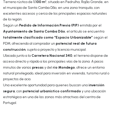
1.100 m²
Terreno rústico de
, situado en Pedrulha, Rojão Grande, en
el municipio de Santa Comba Dão, en una zona tranquila, con
excelentes accesos y cerca de los principales espacios naturales
de la región.
Pedido de Información Previa (PIP)
Según un
emitido por el
Ayuntamiento de Santa Comba Dão
, el artículo se encuentra
totalmente clasificado como “Espacio Urbanizable”
según el
potencial real de futura
PDM, ofreciendo al comprador un
construcción
, sujeto a proyecto y licencia municipal.
Carretera Nacional 340
Ubicado junto a la
, el terreno dispone de
acceso directo y rápido a las principales vías de la zona. A pocos
presas
río Mondego
minutos de varias
y del
, ofrece un entorno
natural privilegiado, ideal para inversión en vivienda, turismo rural o
proyectos de ocio.
inversión
Una excelente oportunidad para quienes buscan una
segura
potencial urbanístico confirmado
, con
y una ubicación
estratégica en una de las zonas más atractivas del centro de
Portugal.