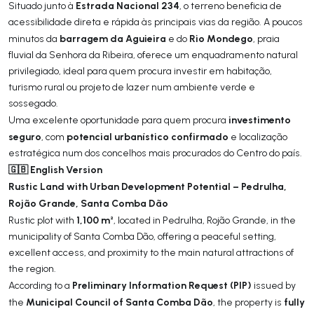
Estrada Nacional 234
Situado junto à
, o terreno beneficia de
acessibilidade direta e rápida às principais vias da região. A poucos
barragem da Aguieira
Rio Mondego
minutos da
e do
, praia
fluvial da Senhora da Ribeira, oferece um enquadramento natural
privilegiado, ideal para quem procura investir em habitação,
turismo rural ou projeto de lazer num ambiente verde e
sossegado.
investimento
Uma excelente oportunidade para quem procura
seguro
potencial urbanístico confirmado
, com
e localização
estratégica num dos concelhos mais procurados do Centro do país.
🇬🇧 English Version
Rustic Land with Urban Development Potential – Pedrulha,
Rojão Grande, Santa Comba Dão
1,100 m²
Rustic plot with
, located in Pedrulha, Rojão Grande, in the
municipality of Santa Comba Dão, offering a peaceful setting,
excellent access, and proximity to the main natural attractions of
the region.
Preliminary Information Request (PIP)
According to a
issued by
Municipal Council of Santa Comba Dão
fully
the
, the property is