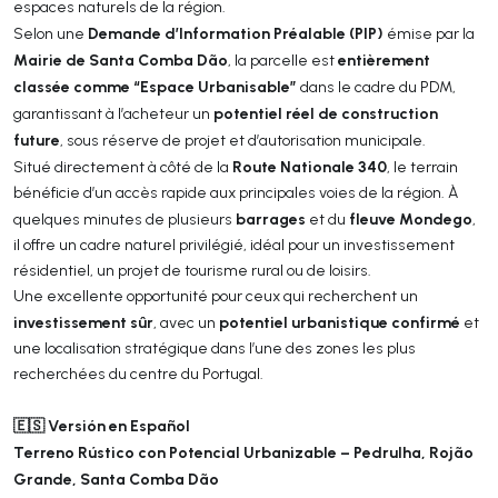
espaces naturels de la région.
Demande d’Information Préalable (PIP)
Selon une
émise par la
Mairie de Santa Comba Dão
entièrement
, la parcelle est
classée comme “Espace Urbanisable”
dans le cadre du PDM,
potentiel réel de construction
garantissant à l’acheteur un
future
, sous réserve de projet et d’autorisation municipale.
Route Nationale 340
Situé directement à côté de la
, le terrain
bénéficie d’un accès rapide aux principales voies de la région. À
barrages
fleuve Mondego
quelques minutes de plusieurs
et du
,
il offre un cadre naturel privilégié, idéal pour un investissement
résidentiel, un projet de tourisme rural ou de loisirs.
Une excellente opportunité pour ceux qui recherchent un
investissement sûr
potentiel urbanistique confirmé
, avec un
et
une localisation stratégique dans l’une des zones les plus
recherchées du centre du Portugal.
🇪🇸 Versión en Español
Terreno Rústico con Potencial Urbanizable – Pedrulha, Rojão
Grande, Santa Comba Dão