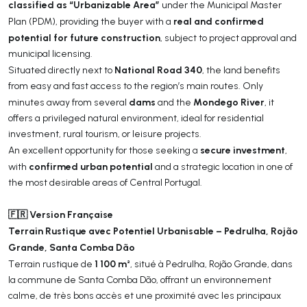
classified as “Urbanizable Area”
under the Municipal Master
real and confirmed
Plan (PDM), providing the buyer with a
potential for future construction
, subject to project approval and
municipal licensing.
National Road 340
Situated directly next to
, the land benefits
from easy and fast access to the region’s main routes. Only
dams
Mondego River
minutes away from several
and the
, it
offers a privileged natural environment, ideal for residential
investment, rural tourism, or leisure projects.
secure investment
An excellent opportunity for those seeking a
,
confirmed urban potential
with
and a strategic location in one of
the most desirable areas of Central Portugal.
🇫🇷 Version Française
Terrain Rustique avec Potentiel Urbanisable – Pedrulha, Rojão
Grande, Santa Comba Dão
1 100 m²
Terrain rustique de
, situé à Pedrulha, Rojão Grande, dans
la commune de Santa Comba Dão, offrant un environnement
calme, de très bons accès et une proximité avec les principaux