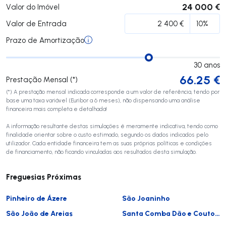
24 000 €
Valor do Imóvel
Valor de Entrada
Prazo de Amortização
30
anos
66.25
€
Prestação Mensal (*)
(*) A prestação mensal indicada corresponde a um valor de referência, tendo por
base uma taxa variável (Euribor a 6 meses), não dispensando uma análise
financeira mais completa e detalhada!
A informação resultante destas simulações é meramente indicativa, tendo como
finalidade orientar sobre o custo estimado, segundo os dados indicados pelo
utilizador. Cada entidade financeira tem as suas próprias políticas e condições
de financiamento, não ficando vinculadas aos resultados desta simulação.
Freguesias Próximas
Pinheiro de Ázere
São Joaninho
São João de Areias
Santa Comba Dão e Couto do Mosteiro