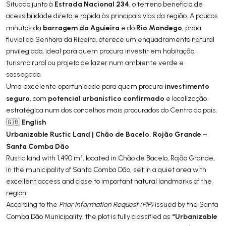
Estrada Nacional 234
Situado junto à
, o terreno beneficia de
acessibilidade direta e rápida às principais vias da região. A poucos
barragem da Aguieira
Rio Mondego
minutos da
e do
, praia
fluvial da Senhora da Ribeira, oferece um enquadramento natural
privilegiado, ideal para quem procura investir em habitação,
turismo rural ou projeto de lazer num ambiente verde e
sossegado.
investimento
Uma excelente oportunidade para quem procura
seguro
potencial urbanístico confirmado
, com
e localização
estratégica num dos concelhos mais procurados do Centro do país.
English
🇬🇧
Urbanizable Rustic Land | Chão de Bacelo, Rojão Grande –
Santa Comba Dão
Rustic land with 1,490 m², located in Chão de Bacelo, Rojão Grande,
in the municipality of Santa Comba Dão, set in a quiet area with
excellent access and close to important natural landmarks of the
region.
According to the
Prior Information Request (PIP)
issued by the Santa
“Urbanizable
Comba Dão Municipality, the plot is fully classified as