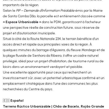
importants de la région.
Selon le
PIP – Demande d’Information Préalable
émis par la Mairie
de Santa Comba Dão, la parcelle est entièrement classée comme
« Espace Urbanisable »
dans le PDM, garantissant à l’acheteur
une perspective réelle de construction future, sous réserve de
projet et d’autorisation municipale.
Situé à côté de la Route Nationale 234, le terrain bénéficie d’un
accès direct et rapide aux principales voies de la région. À
quelques minutes du barrage d’Aguieira, du fleuve Mondego et de
la plage fluviale de Senhora da Ribeira, il offre un cadre naturel
privilégié, idéal pour un projet d’habitation, de tourisme rural ou de
loisirs dans un environnement verdoyant et paisible.
Une excellente opportunité pour ceux qui recherchent un
investissement sûr, avec un potentiel urbanistique confirmé et un
emplacement stratégique dans l’une des communes les plus
recherchées du Centre du pays.
Español
🇪🇸
Terreno Rústico Urbanizable | Chão de Bacelo, Rojão Grande