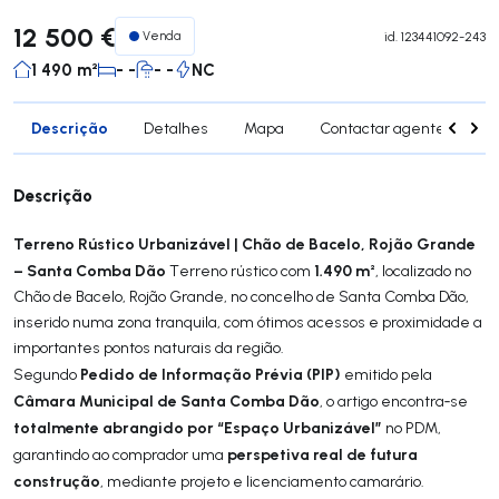
12 500 €
Venda
id.
123441092-243
1 490 m²
- -
- -
NC
Descrição
Detalhes
Mapa
Contactar agente
Si
Descrição
Terreno Rústico Urbanizável | Chão de Bacelo, Rojão Grande
– Santa Comba Dão
1.490 m²
Terreno rústico com
, localizado no
Chão de Bacelo, Rojão Grande, no concelho de Santa Comba Dão,
inserido numa zona tranquila, com ótimos acessos e proximidade a
importantes pontos naturais da região.
Pedido de Informação Prévia (PIP)
Segundo
emitido pela
Câmara Municipal de Santa Comba Dão
, o artigo encontra‑se
totalmente abrangido por “Espaço Urbanizável”
no PDM,
perspetiva real de futura
garantindo ao comprador uma
construção
, mediante projeto e licenciamento camarário.