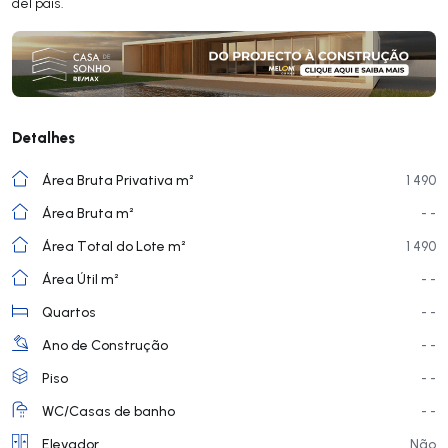
del país.
Detalhes
Área Bruta Privativa m²
1 490
Área Bruta m²
- -
Área Total do Lote m²
1 490
Área Útil m²
- -
Quartos
- -
Ano de Construção
- -
Piso
- -
WC/Casas de banho
- -
Elevador
Não