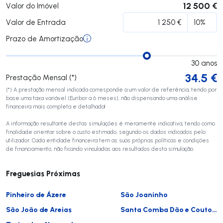
12 500 €
Valor do Imóvel
Valor de Entrada
Prazo de Amortização
30
anos
34.5
€
Prestação Mensal (*)
(*) A prestação mensal indicada corresponde a um valor de referência, tendo por
base uma taxa variável (Euribor a 6 meses), não dispensando uma análise
financeira mais completa e detalhada!
A informação resultante destas simulações é meramente indicativa, tendo como
finalidade orientar sobre o custo estimado, segundo os dados indicados pelo
utilizador. Cada entidade financeira tem as suas próprias políticas e condições
de financiamento, não ficando vinculadas aos resultados desta simulação.
Freguesias Próximas
Pinheiro de Ázere
São Joaninho
São João de Areias
Santa Comba Dão e Couto do Mosteiro