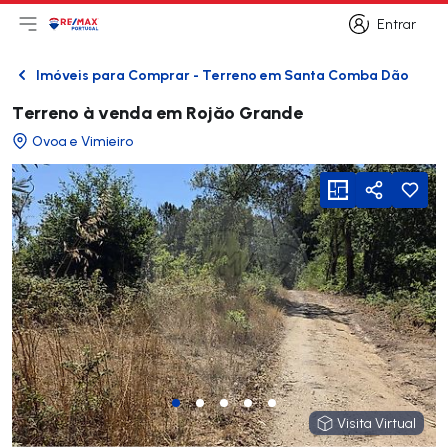
Entrar
Abri menu principal
Logo
Ir para página inicial
Entrar
Imóveis para Comprar - Terreno em Santa Comba Dão
Voltar
Terreno à venda em Rojăo Grande
Ovoa e Vimieiro
viewFloorPlan
Partilhar
Visita Virtual
Visita Virtual