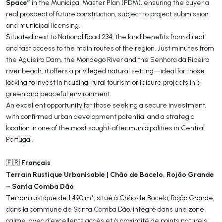
Space”
in the Municipal Master Plan (PDM), ensuring the buyer a
real prospect of future construction, subject to project submission
and municipal licensing.
Situated next to National Road 234, the land benefits from direct
and fast access to the main routes of the region. Just minutes from
the Aguieira Dam, the Mondego River and the Senhora da Ribeira
river beach, it offers a privileged natural setting—ideal for those
looking to invest in housing, rural tourism or leisure projects in a
green and peaceful environment.
An excellent opportunity for those seeking a secure investment,
with confirmed urban development potential and a strategic
location in one of the most sought‑after municipalities in Central
Portugal.
Français
🇫🇷
Terrain Rustique Urbanisable | Chão de Bacelo, Rojão Grande
– Santa Comba Dão
Terrain rustique de 1 490 m², situé à Chão de Bacelo, Rojão Grande,
dans la commune de Santa Comba Dão, intégré dans une zone
calme, avec d’excellents accès et à proximité de points naturels