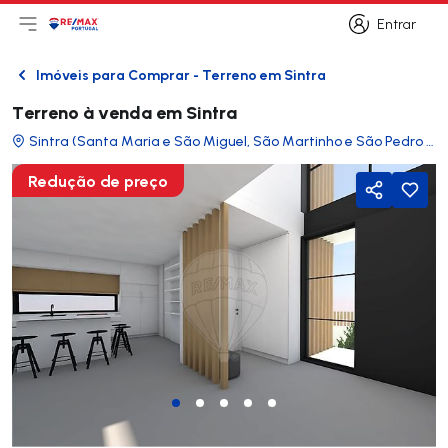
Entrar
Abri menu principal
Logo
Ir para página inicial
Entrar
Imóveis para Comprar - Terreno em Sintra
Voltar
Terreno à venda em Sintra
Sintra (Santa Maria e São Miguel, São Martinho e São Pedro de Penaferrim)
Redução de preço
Partilhar