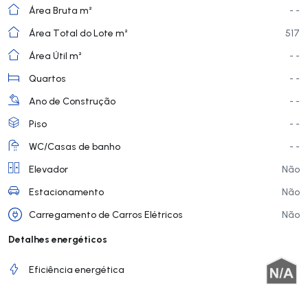
Área Bruta m²
- -
Área Total do Lote m²
517
Área Útil m²
- -
Quartos
- -
Ano de Construção
- -
Piso
- -
WC/Casas de banho
- -
Elevador
Não
Estacionamento
Não
Carregamento de Carros Elétricos
Não
Detalhes energéticos
Eficiência energética