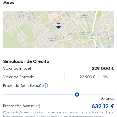
Mapa
Submeter
Simulador de Crédito
229 000 €
Valor do Imóvel
Valor de Entrada
Prazo de Amortização
30
anos
632.12
€
Prestação Mensal (*)
(*) A prestação mensal indicada corresponde a um valor de referência, tendo por
base uma taxa variável (Euribor a 6 meses), não dispensando uma análise