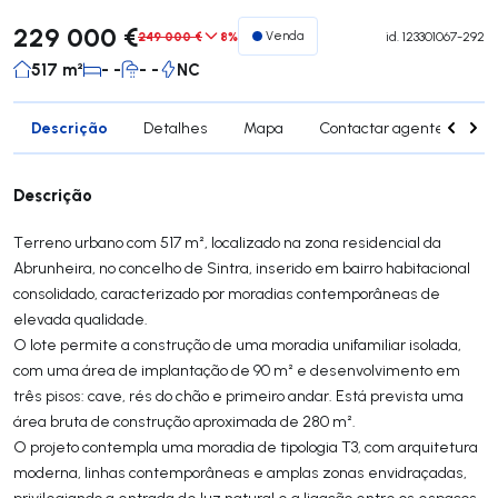
229 000 €
249 000 €
8%
Venda
id.
123301067-292
517 m²
- -
- -
NC
Descrição
Detalhes
Mapa
Contactar agente
Si
Descrição
Terreno urbano com 517 m², localizado na zona residencial da
Abrunheira, no concelho de Sintra, inserido em bairro habitacional
consolidado, caracterizado por moradias contemporâneas de
elevada qualidade.
O lote permite a construção de uma moradia unifamiliar isolada,
com uma área de implantação de 90 m² e desenvolvimento em
três pisos: cave, rés do chão e primeiro andar. Está prevista uma
área bruta de construção aproximada de 280 m².
O projeto contempla uma moradia de tipologia T3, com arquitetura
moderna, linhas contemporâneas e amplas zonas envidraçadas,
privilegiando a entrada de luz natural e a ligação entre os espaços