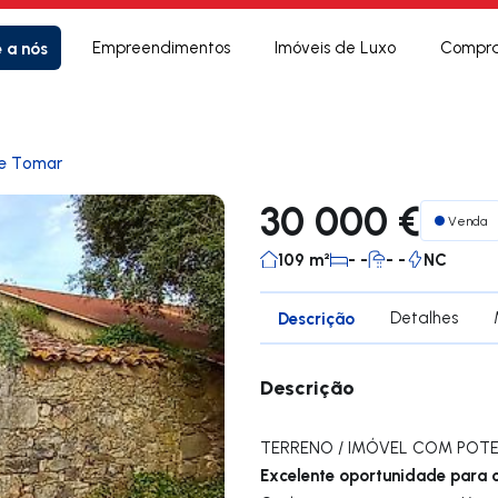
e a nós
Empreendimentos
Imóveis de Luxo
Compra
de Tomar
30 000 €
Venda
109 m²
- -
- -
NC
Descrição
Detalhes
Descrição
TERRENO / IMÓVEL COM POT
Excelente oportunidade para c