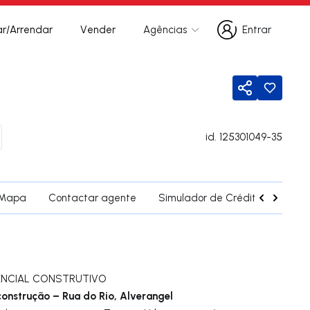
r/Arrendar
Vender
Agências
Entrar
Entrar
Partilhar
id.
125301049-35
Mapa
Contactar agente
Simulador de Crédito
Fregu
ENCIAL CONSTRUTIVO
onstrução – Rua do Rio, Alverangel