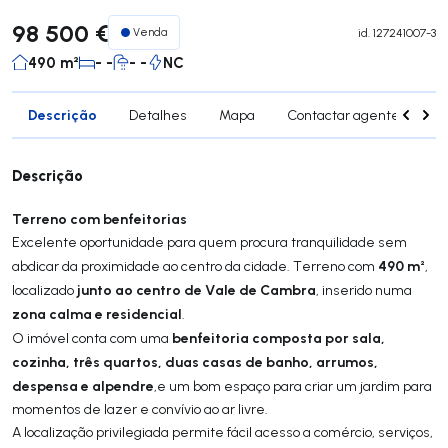
98 500 €
Venda
id.
127241007-3
490 m²
- -
- -
NC
Descrição
Detalhes
Mapa
Contactar agente
Si
Descrição
Terreno com benfeitorias
Excelente oportunidade para quem procura tranquilidade sem
490 m²
abdicar da proximidade ao centro da cidade. Terreno com
,
junto ao centro de Vale de Cambra
localizado
, inserido numa
zona calma e residencial
.
benfeitoria composta por sala,
O imóvel conta com uma
cozinha, três quartos, duas casas de banho, arrumos,
despensa e alpendre
,e um bom espaço para criar um jardim para
momentos de lazer e convívio ao ar livre.
A localização privilegiada permite fácil acesso a comércio, serviços,