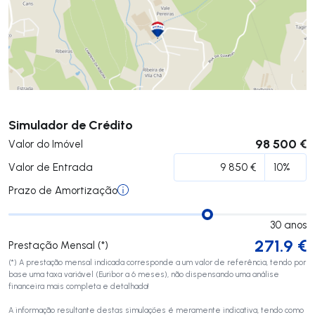
Submeter
Simulador de Crédito
98 500 €
Valor do Imóvel
Valor de Entrada
Prazo de Amortização
30
anos
271.9
€
Prestação Mensal (*)
(*) A prestação mensal indicada corresponde a um valor de referência, tendo por
base uma taxa variável (Euribor a 6 meses), não dispensando uma análise
financeira mais completa e detalhada!
A informação resultante destas simulações é meramente indicativa, tendo como