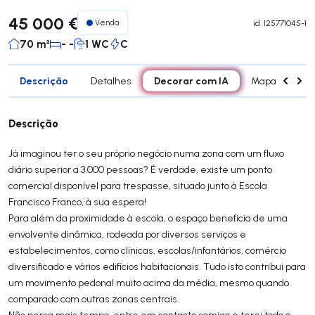
45 000 €
Venda
id.
125771045-1
70 m²
- -
1 WC
C
Descrição
Decorar com IA
Detalhes
Mapa
Con
Descrição
Já imaginou ter o seu próprio negócio numa zona com um fluxo
diário superior a 3.000 pessoas? É verdade, existe um ponto
comercial disponível para trespasse, situado junto à Escola
Francisco Franco, à sua espera!
Para além da proximidade à escola, o espaço beneficia de uma
envolvente dinâmica, rodeada por diversos serviços e
estabelecimentos, como clínicas, escolas/infantários, comércio
diversificado e vários edifícios habitacionais. Tudo isto contribui para
um movimento pedonal muito acima da média, mesmo quando
comparado com outras zonas centrais.
Não perca mais tempo, entre em contacto comigo e terei todo o