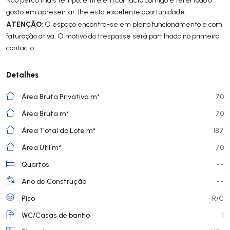
gosto em apresentar-lhe esta excelente oportunidade.
ATENÇÃO:
O espaço encontra-se em pleno funcionamento e com
faturação ativa. O motivo do trespasse será partilhado no primeiro
contacto.
Detalhes
Área Bruta Privativa m²
70
Área Bruta m²
70
Área Total do Lote m²
187
Área Útil m²
70
Quartos
- -
Ano de Construção
- -
Piso
R/C
WC/Casas de banho
1