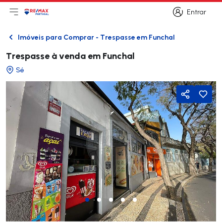
Entrar
Abri menu principal
Logo
Ir para página inicial
Entrar
Imóveis para Comprar - Trespasse em Funchal
Voltar
Trespasse à venda em Funchal
Sé
Partilhar